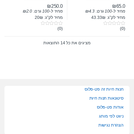
₪
250.0
₪
65.0
מחיר ל-100 גרם:
4.3
₪
מחיר ל-100 גרם:
2.0
₪
מחיר לק"ג: 43.33₪
מחיר לק"ג: 20₪
(0)
(0)
0
0
o
o
u
u
t
t
מציגים את כל ⁦14⁩ התוצאות
o
o
f
f
5
5
חנות חיות זה פט-פלוס
סיטונאות חנות חיות
אודות פט-פלוס
ניווט לפי מותג
הצהרת נגישות