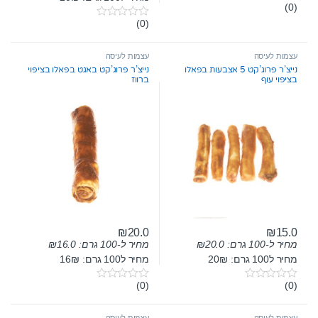
(0)
0
o
(0)
0
u
o
t
u
o
t
עצמות לעיסה
עצמות לעיסה
f
o
5
נייצ’ר פרוג’קט 5 אצבעות בפאלו
נייצ’ר פרוג’קט באגט בפאלו בציפוי
f
בציפוי עוף
ברווז
5
₪
20.0
₪
15.0
מחיר ל-100 גרם:
20.0
₪
מחיר ל-100 גרם:
16.0
₪
מחיר ל100 גרם: 20₪
מחיר ל100 גרם: 16₪
(0)
(0)
0
0
o
o
u
u
t
t