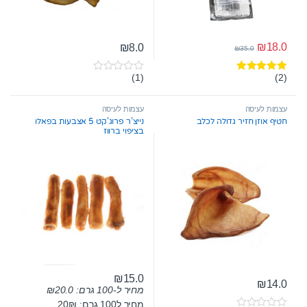
₪
18.0
₪
8.0
₪
35.0
(1)
(2)
דורג
5.00
0
מתוך 5
o
u
t
עצמות לעיסה
עצמות לעיסה
o
חטיף אוזן חזיר גדולה לכלב
נייצ’ר פרוג’קט 5 אצבעות בפאלו
f
בציפוי ברווז
5
₪
15.0
₪
14.0
מחיר ל-100 גרם:
20.0
₪
מחיר ל100 גרם: 20₪