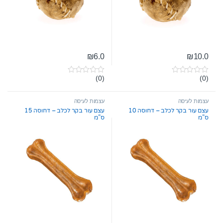
₪
6.0
₪
10.0
(0)
(0)
0
0
o
o
u
u
t
t
עצמות לעיסה
עצמות לעיסה
o
o
עצם עור בקר לכלב – דחוסה 10
עצם עור בקר לכלב – דחוסה 15
f
f
ס”מ
ס”מ
5
5