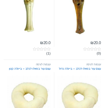
₪
20.0
₪
20.0
(1)
(0)
0
0
o
o
u
u
t
t
עצמות לעיסה
עצמות לעיסה
o
o
עצם עור בפאלו לכלב – בייגלה גדול
עצם עור בפאלו לכלב – בייגלה קטן
f
f
5
5