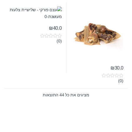
f
5
₪
40.0
(0)
0
o
u
t
o
f
5
₪
30.0
(0)
0
o
u
t
מציגים את כל ⁦44⁩ התוצאות
o
f
5