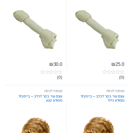
5
5
₪
30.0
₪
25.0
(0)
(0)
0
0
o
o
u
u
t
t
עצמות לעיסה
עצמות לעיסה
o
o
עצם עור בקר לכלב – בייסבול
עצם עור בקר לכלב – בייסבול
f
f
ממולא גדול
ממולא קטן
5
5