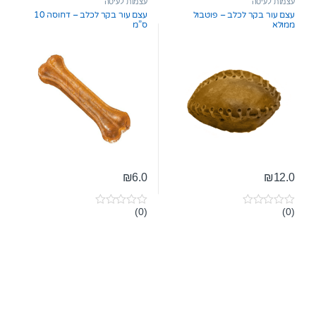
עצמות לעיסה
עצמות לעיסה
o
o
עצם עור בקר לכלב – פוטבול
עצם עור בקר לכלב – דחוסה 10
f
f
ממולא
ס”מ
5
5
₪
6.0
₪
12.0
(0)
(0)
0
0
o
o
u
u
t
t
o
o
f
f
5
5