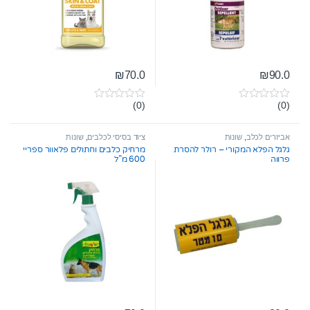
₪
70.0
₪
90.0
(0)
(0)
0
0
o
o
u
u
t
t
אביזרים לכלב
,
שונות
ציוד בסיסי לכלבים
,
שונות
o
o
גלגל הפלא המקורי – רולר להסרת
מרחיק כלבים וחתולים פלאוור ספריי
f
f
פרווה
600 מ”ל
5
5