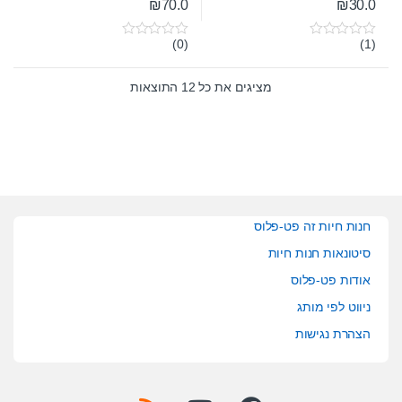
₪
70.0
₪
30.0
(0)
(1)
0
0
o
o
u
u
t
t
מציגים את כל ⁦12⁩ התוצאות
o
o
f
f
5
5
חנות חיות זה פט-פלוס
סיטונאות חנות חיות
אודות פט-פלוס
ניווט לפי מותג
הצהרת נגישות