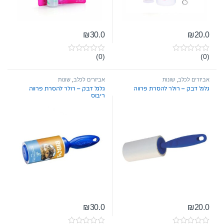
₪
30.0
₪
20.0
(0)
(0)
0
0
o
o
u
u
t
t
אביזרים לכלב
,
שונות
אביזרים לכלב
,
שונות
o
o
גלגל דבק – רולר להסרת פרווה
גלגל דבק – רולר להסרת פרווה
f
f
ריבוס
5
5
₪
30.0
₪
20.0