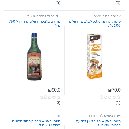
(0)
(0)
0
0
o
o
u
u
t
t
אביזרים לכלב
,
שונות
ציוד בסיסי לכלבים
,
שונות
o
o
טיפות הרגעה vetiq לכלבים וחתולים
מרחיק כלבים וחתולים גרגרי ג’ל 750
f
f
100 מ”ל
מ”ל
5
5
₪
90.0
₪
70.0
(0)
(1)
0
0
o
o
u
u
t
t
ציוד בסיסי לכלבים
,
שונות
שונות
o
o
ספריי האגן – ביטר לושן למניעת
ספריי האגן – מרחיק חתולים לשימוש
f
f
כרסום 200 מ”ל
בבית 300 מ”ל
5
5