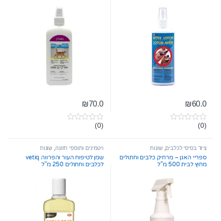
₪
70.0
₪
60.0
(0)
(0)
0
0
o
o
u
u
t
t
ציוד בסיסי לכלבים
,
שונות
ויטמינים ותוספי תזונה
,
שונות
o
o
ספריי האגן – מרחיק כלבים וחתולים
שמן לטיפוח העור והפרווה vetiq
f
f
מחוץ לבית 500 מ”ל
לכלבים וחתולים 250 מ”ל
5
5