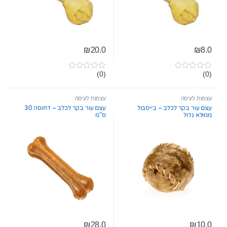
₪
20.0
₪
8.0
(0)
(0)
0
0
o
o
u
u
t
t
עצמות לעיסה
עצמות לעיסה
o
o
עצם עור בקר לכלב – בייסבול
עצם עור בקר לכלב – דחוסה 30
f
f
ממולא גדול
ס”מ
5
5
₪
28.0
₪
10.0