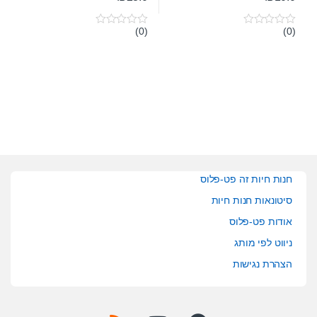
(0)
(0)
0
0
o
o
u
u
t
t
o
o
f
f
5
5
חנות חיות זה פט-פלוס
סיטונאות חנות חיות
אודות פט-פלוס
ניווט לפי מותג
הצהרת נגישות