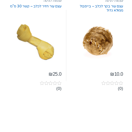
עצמות לעיסה
עצמות לעיסה
o
o
עצם עור בקר לכלב – בייסבול
עצם עור חזיר לכלב – קשר 30 ס”מ
f
f
ממולא גדול
5
5
₪
25.0
₪
10.0
(0)
(0)
0
0
o
o
u
u
t
t
o
o
f
f
5
5