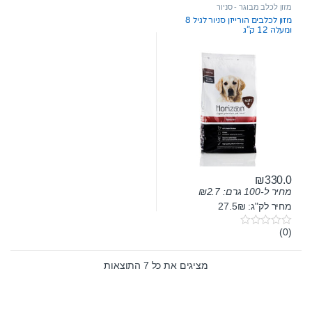
t
t
מזון לכלב מבוגר - סניור
o
o
מזון לכלבים הורייזן סניור לגיל 8
f
f
ומעלה 12 ק”ג
5
5
₪
330.0
מחיר ל-100 גרם:
2.7
₪
מחיר לק"ג: 27.5₪
(0)
0
o
u
t
מציגים את כל ⁦7⁩ התוצאות
o
f
5