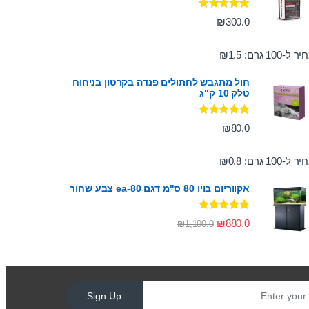
דורג
5.00
₪
300.0
מתוך 5
ר ל-100 גרם:
1.5
₪
חול מתגבש לחתולים פנדה בקרטון בניחוח
טלק 10 ק"ג
דורג
5.00
₪
80.0
מתוך 5
ר ל-100 גרם:
0.8
₪
אקווריום בויו 80 ס"מ דגם ea-80 צבע שחור
דורג
5.00
₪
880.0
₪
1,100.0
מתוך 5
Sign Up