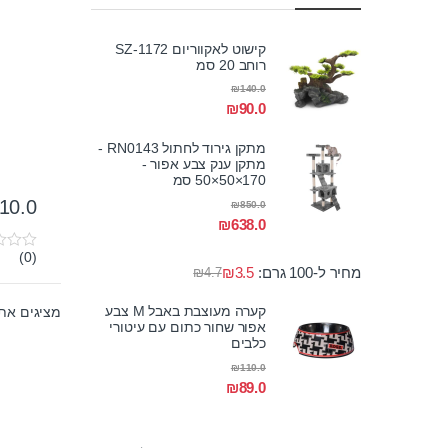
קישוט לאקווריום SZ-1172
רוחב 20 סמ
₪
140.0
₪
90.0
מתקן גירוד לחתול RN0143 -
מתקן ענק צבע אפור -
170×50×50 סמ
10.0
₪
850.0
₪
638.0
(0)
0
מחיר ל-100 גרם:
3.5
₪
₪
4.7
o
u
t
קערה מעוצבת באבל M צבע
מציגים את כל ⁦2⁩ ה
o
אפור שחור כתום עם עיטורי
f
כלבים
5
₪
110.0
₪
89.0