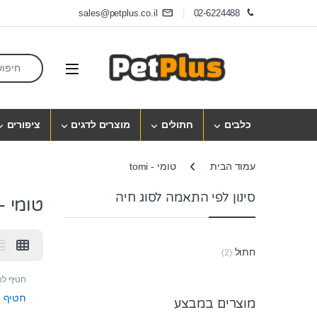
Skip to navigatio
Skip to conten
sales@petplus.co.il
02-6224488
earch for:
Open
כלבים
חתולים
מוצרים לדגים
ציפורים
עמוד הבית
טומי - tomi
סינון לפי התאמה לסוג חיה
טומי - omi
חתול
(2)
חטיף לח
חטיף ט
מוצרים במבצע