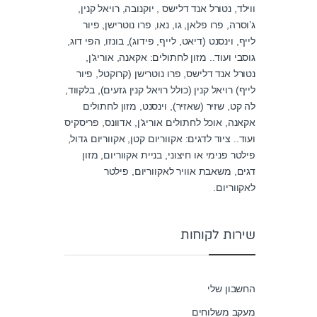
ווילד, נטורל אנד דלישס , יוקנובה, רויאל קנין,
ג’וסרה, פרו פלאן, גו, נאו, פרו נוטרישן, פיור
לייף, וינסנט (דיאט, לייף, פידוג), בונזו, הפי דוג,
גוסבי ועוד.. מזון לחתולים: אקאנה, אוריג’ן,
נטורל אנד דלישס, פרו נוטרישן (קרוקטל, פיור
לייף) רויאל קנין (כולל רויאל קנין גזעים), בלקווד,
לה קט, שזיר (שאזיר), וינסנט, מזון לחתולים
אקאנה, אוכל לחתולים אוריג’ן, אדוונס, פריסקיס
ועוד.. ציוד לדגים: אקווריום קטן, אקווריום גדול,
פילטר פנימי או חיצוני, בניית אקווריום, מזון
דגים, משאבת אוויר לאקווריום, פילטר
לאקווריום.
שירות לקוחות
החשבון שלי
מעקב משלוחים