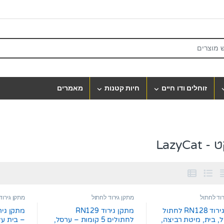
S
זוחלים ודו חיים
חיות קטנות
מאמרים
LazyCat
רוד לחתול
מתקן גירוד לחתול
מתקן גירוד
מתקן גירוד RN128 לחתול
מתקן גירוד RN129
, בית, מיטת רביצה,
לחתולים 5 קומות – ערסל,
– בית על