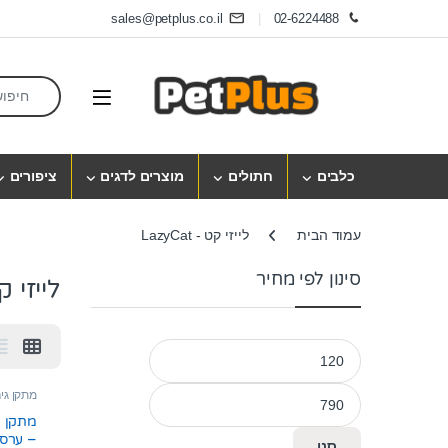
Skip to navigatio
Skip to conten
sales@petplus.co.il
02-6224488
earch for:
Open
כלבים
חתולים
מוצרים לדגים
ציפורים
עמוד הבית
לייזי קט - LazyCat
סינון לפי מחיר
לייזי קט - 
מחיר מינימלי
מחיר מקסימלי
מתקן גי
– ערסל
סנן