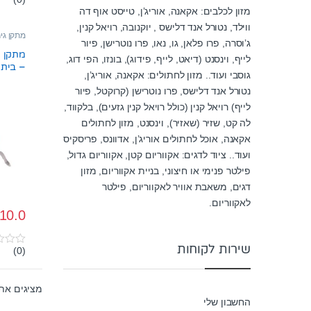
0
מזון לכלבים: אקאנה, אוריג’ן, טייסט אוף דה
o
u
ווילד, נטורל אנד דלישס , יוקנובה, רויאל קנין,
t
מתקן גי
o
ג’וסרה, פרו פלאן, גו, נאו, פרו נוטרישן, פיור
f
לייף, וינסנט (דיאט, לייף, פידוג), בונזו, הפי דוג,
5
– בית,
גוסבי ועוד.. מזון לחתולים: אקאנה, אוריג’ן,
וכדורי
נטורל אנד דלישס, פרו נוטרישן (קרוקטל, פיור
לייף) רויאל קנין (כולל רויאל קנין גזעים), בלקווד,
לה קט, שזיר (שאזיר), וינסנט, מזון לחתולים
אקאנה, אוכל לחתולים אוריג’ן, אדוונס, פריסקיס
ועוד.. ציוד לדגים: אקווריום קטן, אקווריום גדול,
פילטר פנימי או חיצוני, בניית אקווריום, מזון
דגים, משאבת אוויר לאקווריום, פילטר
לאקווריום.
10.0
שירות לקוחות
(0)
0
o
u
t
מציגים את כל ⁦18⁩ 
o
f
החשבון שלי