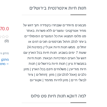
חנות חיות אינטרנטית בירושלים
מבצעים מיוחדים שנבחרו בקפידה תוך דגש על
70.0
מחיר אטרקטיבי ומוצרים ללא פשרות. באתר
פט פלוס תמצאו את כל המוצרים הפופולריים
(0)
ביותר לכלב חתול מכרסמים תוכים דגים או
0
o
זוחלים. ממש חנות חיות און ליין בזמינות 24
u
t
שעות 7 ימים בשבוע. חנות חיות בכל הארץ עם
מתקן גי
o
דגש על הערם המרכזיות הבאות: חנות חיות
f
5
במבשרת ציון | חנות חיות בירושלים | חנות
– מתקן
חיות מודיעין | משלוחים חינם בכל הארץ | מזון
כלבים (אוכל לכלבים) | מזון |חתולים | ציוד
לבעלי חיים | מזון לחיות מחמד | אקווריום
למה דווקא חנות חיות פט פלוס