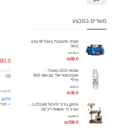
מגלשה 
מוצרים במבצע
קערה מעוצבת באבל M צבע
כחול
₪
110.0
₪
89.0
80.0
שמפו לכלב נאנבל -
אנטיבקטריאלי מבושם 350
(0)
0
מ"ל*
o
u
₪
50.0
t
מתקן גי
₪
45.0
o
f
5
– מגדל
מתקן גירוד לחתול LZ0146 -
עם בית ומשטח רביצה
₪
480.0
₪
390.0