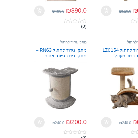
₪
390.0
₪
480.0
₪
520.0
(0)
0
o
u
t
 לחתול
מתקן גירוד לחתול
o
f
מתקן גירוד לחתול LZ0154
מתקן גירוד לחתול RN63 –
5
ירוד מעוגל
מתקן גירוד פינתי אפור
ביצה
₪
200.0
₪
240.0
₪
240.0
(0)