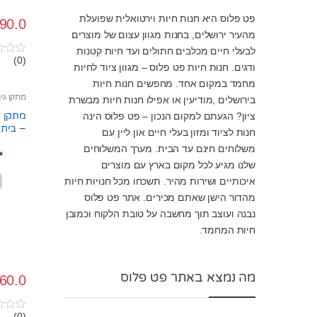
פט פלוס היא חנות חיות וירטואלית שפועלת
90.0
מהעיר ירושלים, בחנות מגוון עצום של מוצרים
לבעלי חיים מכלבים חתולים ועד חיות קטנות
(0)
0
ודגים. חנות חיות פט פלוס – מגוון ציוד לחיות
o
u
מחמד במקום אחד. מחפשים חנות חיות
t
מתקן גי
בירושלים ,מודיעין או אפילו חנות חיות מבשרת
o
f
ציון? הגעתם למקום הנכון – פט פלוס הינה
5
– בית 
חנות לציוד ומזון בעלי חיים און ליין עם
משלוחים חינם עד הבית. מערך המשלוחים
שלנו מגיע לכל מקום בארץ עם מוצרים
איכותיים ושירות מהיר. תשכחו מכל חנויות חיות
מהדור הישן שאתם מכירים. אתר פט פלוס
נבנה ועוצב תוך מחשבה על טובת הלקוח וכמובן
חיות המחמד.
מה נמצא באתר פט פלוס
60.0
(0)