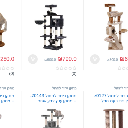
ועוד
בית, מיטת רביצה ומרפסת
₪
280.0
₪
790.0
₪
6
₪
900.0
₪
800.0
(0)
(0)
0
0
o
o
u
u
t
t
רוד לחתול
מתקן גירוד לחתול
מתקן גירוד
o
o
f
f
מתקן גירוד לחתול lz0127
מתקן גירוד לחתול LZ0143
5
5
 גירוד עם חבל
– מתקן ענק צבע אפור
– מתקן ע