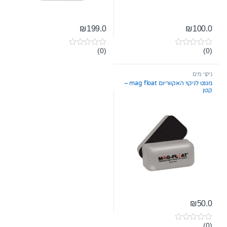
₪
199.0
₪
100.0
(0)
(0)
0
0
o
o
u
u
t
t
ניקוי מים
o
o
מגנט לניקוי האקווריום mag float –
f
f
קטן
5
5
₪
50.0
(0)