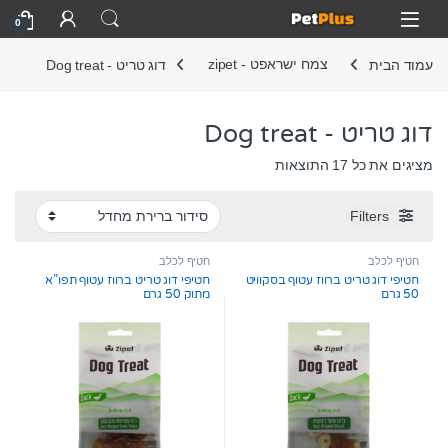
Skip to navigatio
Skip to conten
Open
0
עמוד הבית
צמח ישראפט - zipet
דוג טריט - Dog treat
דוג טריט - Dog treat
מציגים את כל ⁦17⁩ התוצאות
Filters
חטיף לכלב
חטיף לכלב
חטיפי דוג טריט ברווז עטוף בסקוויט
חטיפי דוג טריט ברווז עטוף תפו”א
50 גרם
מתוק 50 גרם