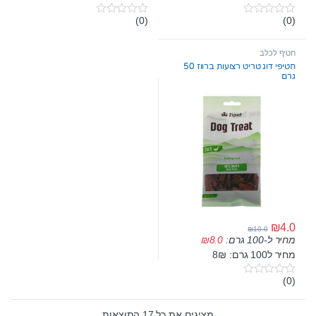
(0)
(0)
0
0
o
o
u
u
t
t
חטיף לכלב
o
o
חטיפי דוג טריט רצועות ברווז 50
f
f
גרם
5
5
₪
4.0
₪
10.0
מחיר ל-100 גרם:
8.0
₪
מחיר ל100 גרם: 8₪
(0)
0
o
u
t
מציגים את כל ⁦17⁩ התוצאות