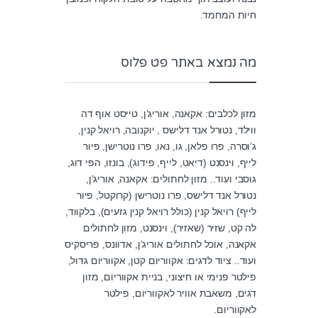
חיות המחמד.
מה נמצא באתר פט פלוס
מזון לכלבים: אקאנה, אוריג’ן, טייסט אוף דה
ווילד, נטורל אנד דלישס , יוקנובה, רויאל קנין,
ג’וסרה, פרו פלאן, גו, נאו, פרו נוטרישן, פיור
לייף, וינסנט (דיאט, לייף, פידוג), בונזו, הפי דוג,
גוסבי ועוד.. מזון לחתולים: אקאנה, אוריג’ן,
נטורל אנד דלישס, פרו נוטרישן (קרוקטל, פיור
לייף) רויאל קנין (כולל רויאל קנין גזעים), בלקווד,
לה קט, שזיר (שאזיר), וינסנט, מזון לחתולים
אקאנה, אוכל לחתולים אוריג’ן, אדוונס, פריסקיס
ועוד.. ציוד לדגים: אקווריום קטן, אקווריום גדול,
פילטר פנימי או חיצוני, בניית אקווריום, מזון
דגים, משאבת אוויר לאקווריום, פילטר
לאקווריום.