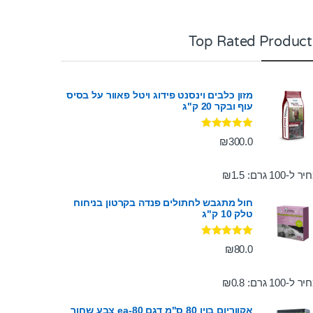
Top Rated Product
מזון כלבים וינסנט פידוג ויטל פאוור על בסיס
עוף ובקר 20 ק"ג
דורג
5.00
₪
300.0
מתוך 5
ר ל-100 גרם:
1.5
₪
חול מתגבש לחתולים פנדה בקרטון בניחוח
טלק 10 ק"ג
דורג
5.00
₪
80.0
מתוך 5
ר ל-100 גרם:
0.8
₪
אקווריום בויו 80 ס"מ דגם ea-80 צבע שחור