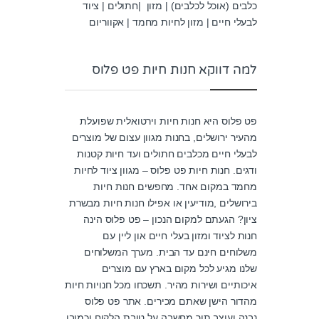
כלבים (אוכל לכלבים) | מזון |חתולים | ציוד
לבעלי חיים | מזון לחיות מחמד | אקווריום
למה דווקא חנות חיות פט פלוס
פט פלוס היא חנות חיות וירטואלית שפועלת
מהעיר ירושלים, בחנות מגוון עצום של מוצרים
לבעלי חיים מכלבים חתולים ועד חיות קטנות
ודגים. חנות חיות פט פלוס – מגוון ציוד לחיות
מחמד במקום אחד. מחפשים חנות חיות
בירושלים ,מודיעין או אפילו חנות חיות מבשרת
ציון? הגעתם למקום הנכון – פט פלוס הינה
חנות לציוד ומזון בעלי חיים און ליין עם
משלוחים חינם עד הבית. מערך המשלוחים
שלנו מגיע לכל מקום בארץ עם מוצרים
איכותיים ושירות מהיר. תשכחו מכל חנויות חיות
מהדור הישן שאתם מכירים. אתר פט פלוס
נבנה ועוצב תוך מחשבה על טובת הלקוח וכמובן