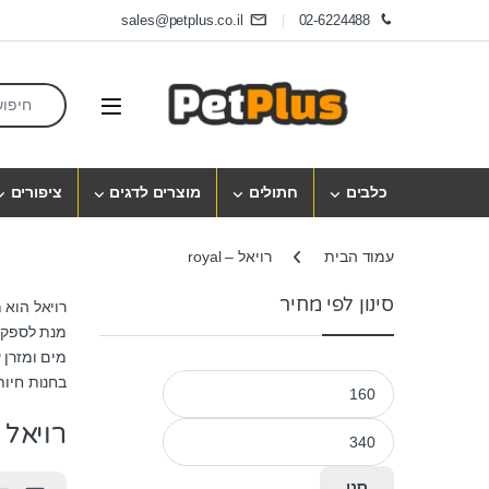
Skip to navigatio
Skip to conten
sales@petplus.co.il
02-6224488
earch for:
Open
כלבים
חתולים
מוצרים לדגים
ציפורים
עמוד הבית
רויאל – royal
סינון לפי מחיר
רויאל הוא 
מנת לספק ת
מים ומזרן 
מחיר מינימלי
מחיר מקסימלי
ב
חנות חיות
רויאל – al
סנן