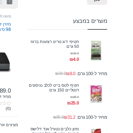
מיטה לכ
מוצרים במבצע
מזרן ל
98 ס״מ
חטיפי דוג טריט רצועות ברווז
50 גרם
₪
10.0
₪
4.0
מחיר ל-100 גרם:
8.0
₪
₪
20.0
חטיף לטס בייט לכלב נגיסונים
89.0
דנטליים 150 גרם
למוצר 
מחיר ל-100 גר
₪
28.0
₪
25.0
(0)
0
o
מחיר ל-100 גרם:
31.2
₪
₪
35.0
u
t
מציגים את כל ⁦4⁩ ה
o
מזון כלבים נטורל אנד דלישס
f