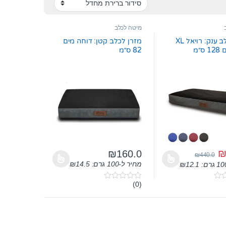
מיטה לכלב
מזרן לכלב ענק: רויאל XL
מזרן לכלב קטן: דוחה מים
ס״מ
82 ס״מ
₪
160.0
₪
440.0
שרויות בעמוד המוצר
 יש מספר סוגים. ניתן לבחור את האפשרויות בעמוד המוצר
למוצר זה יש מספר סוגים. ניתן לבחור את האפשר
מחיר ל-100 גרם:
14.5
₪
₪
12.1
(0)
0
o
u
t
o
f