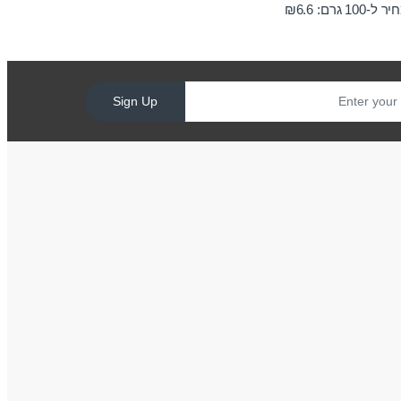
ר ל-100 גרם:
6.6
₪
Sign Up