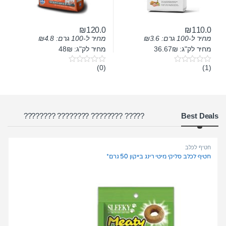
₪
120.0
₪
110.0
מחיר ל-100 גרם:
3.6
₪
מחיר ל-100 גרם:
4.8
₪
מחיר לק"ג: 36.67₪
מחיר לק"ג: 48₪
(0)
(1)
0
0
o
o
u
u
t
t
o
o
f
f
5
5
Products Gri
????? ???????? ???????? ????????
Best Deals
חטיף לכלב
חטיף לכלב סליקי מיטי רינג בייקון 50 גרם*