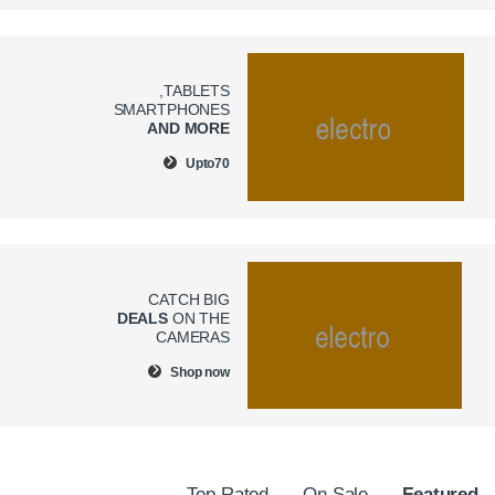
TABLETS,
SMARTPHONES
AND MORE
Upto
70
CATCH BIG
DEALS
ON THE
CAMERAS
Shop now
Top Rated
On Sale
Featured