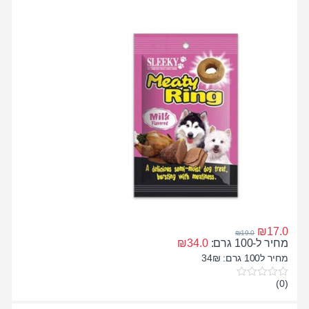
5
₪
17.0
₪
19.0
מחיר ל-100 גרם:
34.0
₪
מחיר ל100 גרם: 34₪
(0)
0
o
u