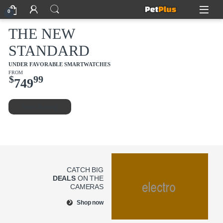
Skip to navigatio
Skip to conten
Open
0
THE NEW
STANDARD
UNDER FAVORABLE SMARTWATCHES
FROM
$
99
749
Start Buying
CATCH BIG
DEALS
ON THE
CAMERAS
Shop now