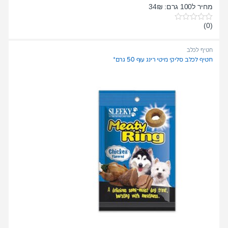
מחיר ל100 גרם: 34₪
(0)
0
o
u
t
חטיף לכלב
o
חטיף לכלב סליקי מיטי רינג עוף 50 גרם*
f
5