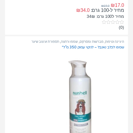
₪
17.0
₪
19.0
מחיר ל-100 גרם:
34.0
₪
מחיר ל100 גרם: 34₪
(0)
0
o
u
t
היגיינה וטיפוח
,
מברשות ומסרקים
,
שמפו ורחצה
,
תספורת ועיצוב שיער
o
שמפו לכלב נאנבל – לניקוי עמוק 350 מ”ל*
f
5