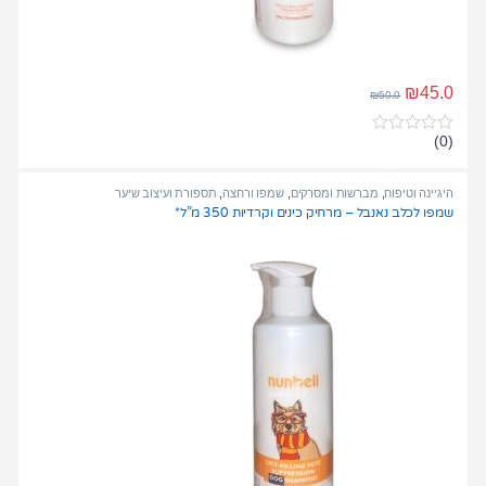
₪
45.0
₪
50.0
(0)
0
o
u
t
היגיינה וטיפוח
,
מברשות ומסרקים
,
שמפו ורחצה
,
תספורת ועיצוב שיער
o
שמפו לכלב נאנבל – מרחיק כינים וקרדיות 350 מ”ל*
f
5