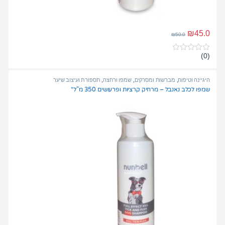
₪
45.0
₪
50.0
(0)
0
o
u
t
היגיינה וטיפוח
,
מברשות ומסרקים
,
שמפו ורחצה
,
תספורת ועיצוב שיער
o
שמפו לכלב נאנבל – מרחיק קרציות ופרעושים 350 מ”ל*
f
5