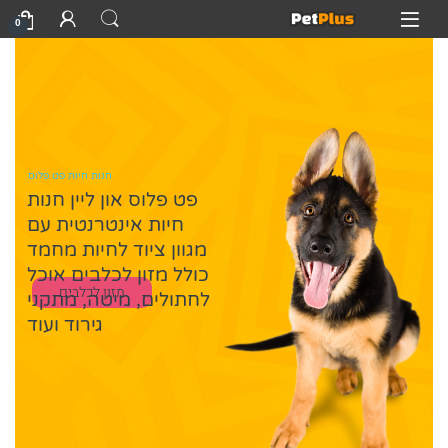
Skip to navigatio
Skip to conten
Open
0
חנות חיות פט פלוס
פט פלוס און ליין חנות
חיות אינטרנטית עם
מגוון ציוד לחיות מחמד
כולל מזון לכלבים אוכל
מזון לכלבים
לחתולים, מיטה, מתקני
גירוד ועוד