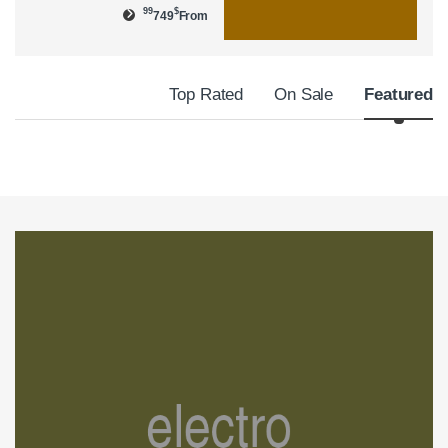
99
$
749
From
Product Carousel Tabs
Top Rated
On Sale
Featured