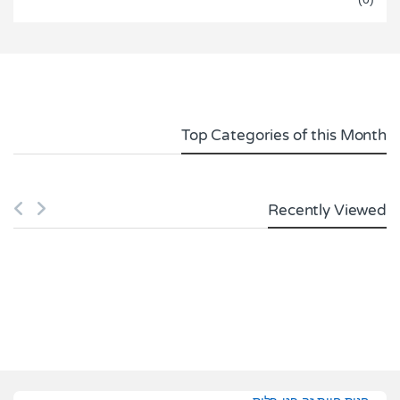
0
o
u
t
o
f
5
Top Categories of this Month
Recently Viewed