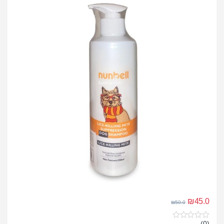
₪
45.0
₪
50.0
(0)