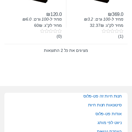
₪
120.0
₪
369.0
מחיר ל-100 גרם:
3.2
₪
מחיר ל-100 גרם:
6.0
₪
מחיר לק"ג: 32.37₪
מחיר לק"ג: 60₪
(0)
(1)
0
0
o
o
u
u
t
t
מציגים את כל ⁦2⁩ התוצאות
o
o
f
f
5
5
חנות חיות זה פט-פלוס
סיטונאות חנות חיות
אודות פט-פלוס
ניווט לפי מותג
הצהרת נגישות