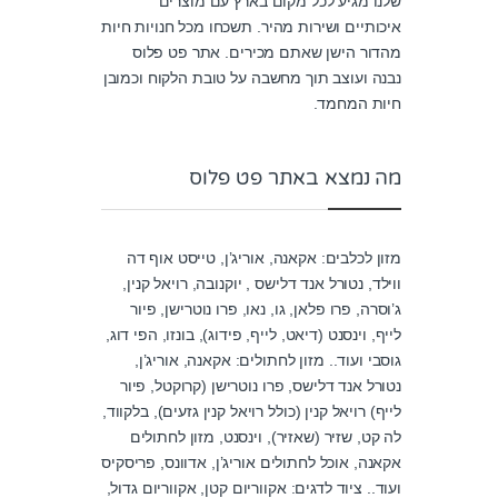
שלנו מגיע לכל מקום בארץ עם מוצרים
איכותיים ושירות מהיר. תשכחו מכל חנויות חיות
מהדור הישן שאתם מכירים. אתר פט פלוס
נבנה ועוצב תוך מחשבה על טובת הלקוח וכמובן
חיות המחמד.
מה נמצא באתר פט פלוס
מזון לכלבים: אקאנה, אוריג’ן, טייסט אוף דה
ווילד, נטורל אנד דלישס , יוקנובה, רויאל קנין,
ג’וסרה, פרו פלאן, גו, נאו, פרו נוטרישן, פיור
לייף, וינסנט (דיאט, לייף, פידוג), בונזו, הפי דוג,
גוסבי ועוד.. מזון לחתולים: אקאנה, אוריג’ן,
נטורל אנד דלישס, פרו נוטרישן (קרוקטל, פיור
לייף) רויאל קנין (כולל רויאל קנין גזעים), בלקווד,
לה קט, שזיר (שאזיר), וינסנט, מזון לחתולים
אקאנה, אוכל לחתולים אוריג’ן, אדוונס, פריסקיס
ועוד.. ציוד לדגים: אקווריום קטן, אקווריום גדול,