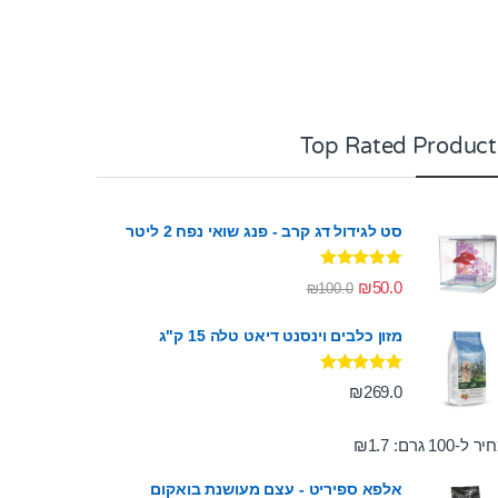
Top Rated Product
סט לגידול דג קרב - פנג שואי נפח 2 ליטר
דורג
5.00
₪
50.0
₪
100.0
מתוך 5
מזון כלבים וינסנט דיאט טלה 15 ק"ג
דורג
5.00
₪
269.0
מתוך 5
ר ל-100 גרם:
1.7
₪
אלפא ספיריט - עצם מעושנת בואקום