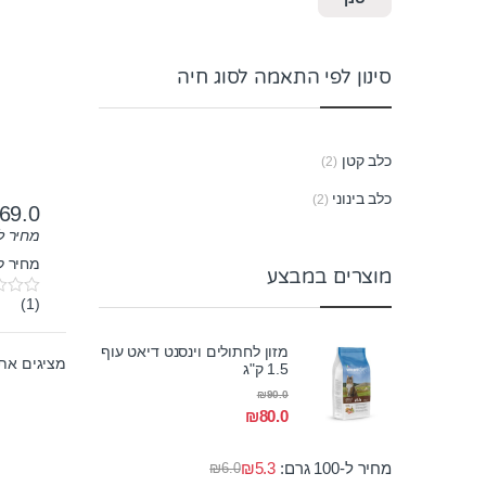
סינון לפי התאמה לסוג חיה
כלב קטן
(2)
כלב בינוני
(2)
69.0
מחיר ל-100 גר
מחיר לק"ג:
מוצרים במבצע
(1)
0
o
u
מזון לחתולים וינסנט דיאט עוף
t
מציגים את כל ⁦2⁩ ה
o
1.5 ק"ג
f
₪
90.0
5
₪
80.0
מחיר ל-100 גרם:
5.3
₪
₪
6.0