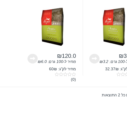
₪
120.0
₪
3
ם:
3.2
₪
מחיר ל-100 גרם:
6.0
₪
 32.37₪
מחיר לק"ג: 60₪
(0)
0
o
u
t
תוצאות
o
f
5