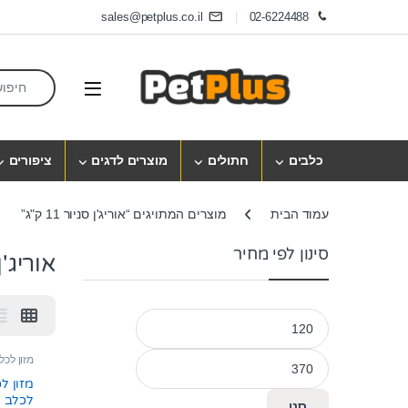
Skip to navigatio
Skip to conten
sales@petplus.co.il
02-6224488
earch for:
Open
כלבים
חתולים
מוצרים לדגים
ציפורים
עמוד הבית
מוצרים המתויגים “אוריג'ן סניור 11 ק"ג”
סינון לפי מחיר
אוריג'ן סנ
מחיר מינימלי
מחיר מקסימלי
מזון לכל
מזון לכ
לכלב מבוגר
סנן