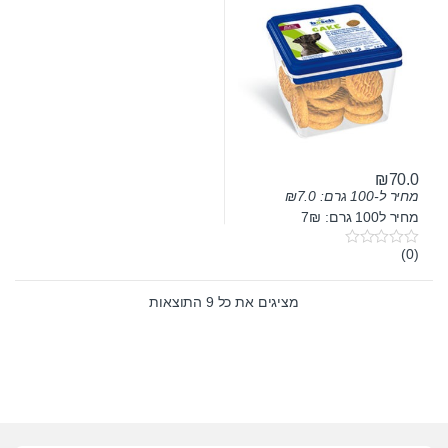
₪
70.0
מחיר ל-100 גרם:
7.0
₪
מחיר ל100 גרם: 7₪
(0)
0
o
u
t
מציגים את כל ⁦9⁩ התוצאות
o
f
5