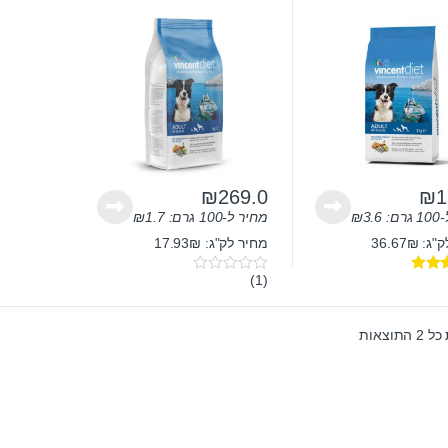
”ג
₪
269.0
₪
1
ם:
3.6
₪
מחיר ל-100 גרם:
1.7
₪
 36.67₪
מחיר לק"ג: 17.93₪
(1)
0
5.
o
u
t
תוצאות
o
f
5