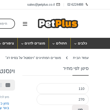
Skip to navigatio
Skip to conten
sales@petplus.co.il
02-6224488
earch for:
Open
כלבים
חתולים
מוצרים לדגים
ציפורים
עמוד הבית
מוצרים המתויגים “וינסנטל על בסיס דג”
סינון לפי מחיר
וינסנט
מחיר מינימלי
מחיר מקסימלי
מזון לכל
מזון כ
בוגר ע
סנן