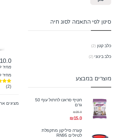
כחולים 3 ק
סינון לפי התאמה לסוג חיה
כלב קטן
(2)
כלב בינוני
(2)
10.0
מחיר ל-100 גר
מחיר לק"ג:
מוצרים במבצע
(2)
דורג
00
מתוך 5
חטיף סראנו לחתול עוף 50
מציגים את כל ⁦2⁩ ה
גרם
₪
20.0
₪
15.0
קערה סיליקון מתקפלת
לטיולים RN95