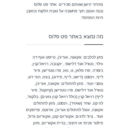
מהדור הישן שאתם מכירים. אתר פט פלוס
נבנה ועוצב תוך מחשבה על טובת הלקוח וכמובן
חיות המחמד.
מה נמצא באתר פט פלוס
מזון לכלבים: אקאנה, אוריג’ן, טייסט אוף דה
ווילד, נטורל אנד דלישס , יוקנובה, רויאל קנין,
ג’וסרה, פרו פלאן, גו, נאו, פרו נוטרישן, פיור
לייף, וינסנט (דיאט, לייף, פידוג), בונזו, הפי דוג,
גוסבי ועוד.. מזון לחתולים: אקאנה, אוריג’ן,
נטורל אנד דלישס, פרו נוטרישן (קרוקטל, פיור
לייף) רויאל קנין (כולל רויאל קנין גזעים), בלקווד,
לה קט, שזיר (שאזיר), וינסנט, מזון לחתולים
אקאנה, אוכל לחתולים אוריג’ן, אדוונס, פריסקיס
ועוד.. ציוד לדגים: אקווריום קטן, אקווריום גדול,
פילטר פנימי או חיצוני, בניית אקווריום, מזון