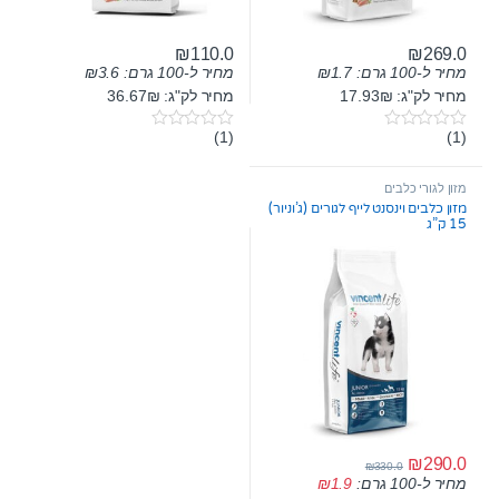
₪
110.0
₪
269.0
מחיר ל-100 גרם:
1.7
₪
מחיר ל-100 גרם:
3.6
₪
מחיר לק"ג: 17.93₪
מחיר לק"ג: 36.67₪
(1)
(1)
0
0
o
o
u
u
t
t
מזון לגורי כלבים
o
o
מזון כלבים וינסנט לייף לגורים (ג’וניור)
f
f
15 ק”ג
5
5
₪
290.0
₪
330.0
מחיר ל-100 גרם:
1.9
₪