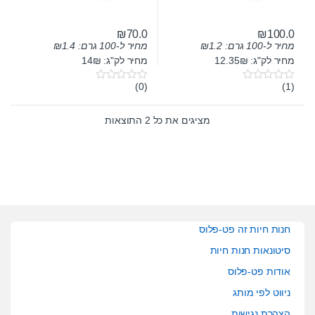
₪
70.0
₪
100.0
מחיר ל-100 גרם:
1.2
₪
מחיר ל-100 גרם:
1.4
₪
מחיר לק"ג: 12.35₪
מחיר לק"ג: 14₪
(0)
(1)
0
0
o
o
u
u
t
t
מציגים את כל ⁦2⁩ התוצאות
o
o
f
f
5
5
חנות חיות זה פט-פלוס
סיטונאות חנות חיות
אודות פט-פלוס
ניווט לפי מותג
הצהרת נגישות