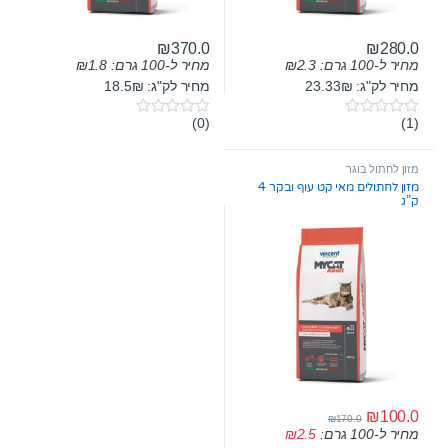
₪
370.0
₪
280.0
מחיר ל-100 גרם:
2.3
₪
מחיר ל-100 גרם:
1.8
₪
מחיר לק"ג: 23.33₪
מחיר לק"ג: 18.5₪
(0)
(1)
0
0
o
o
u
u
t
t
מזון לחתול בוגר
o
o
מזון לחתולים מאי קט עוף ובקר 4
f
f
ק”ג
5
5
₪
100.0
₪
170.0
מחיר ל-100 גרם:
2.5
₪