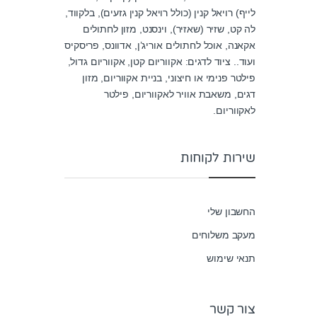
לייף) רויאל קנין (כולל רויאל קנין גזעים), בלקווד,
לה קט, שזיר (שאזיר), וינסנט, מזון לחתולים
אקאנה, אוכל לחתולים אוריג’ן, אדוונס, פריסקיס
ועוד.. ציוד לדגים: אקווריום קטן, אקווריום גדול,
פילטר פנימי או חיצוני, בניית אקווריום, מזון
דגים, משאבת אוויר לאקווריום, פילטר
לאקווריום.
שירות לקוחות
החשבון שלי
מעקב משלוחים
תנאי שימוש
צור קשר