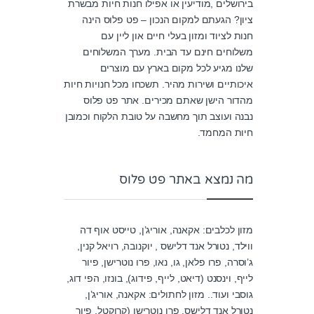
בירושלים ,מודיעין או אפילו חנות חיות מבשרת
ציון? הגעתם למקום הנכון – פט פלוס הינה
חנות לציוד ומזון בעלי חיים און ליין עם
משלוחים חינם עד הבית. מערך המשלוחים
שלנו מגיע לכל מקום בארץ עם מוצרים
איכותיים ושירות מהיר. תשכחו מכל חנויות חיות
מהדור הישן שאתם מכירים. אתר פט פלוס
נבנה ועוצב תוך מחשבה על טובת הלקוח וכמובן
חיות המחמד.
מה נמצא באתר פט פלוס
מזון לכלבים: אקאנה, אוריג’ן, טייסט אוף דה
ווילד, נטורל אנד דלישס , יוקנובה, רויאל קנין,
ג’וסרה, פרו פלאן, גו, נאו, פרו נוטרישן, פיור
לייף, וינסנט (דיאט, לייף, פידוג), בונזו, הפי דוג,
גוסבי ועוד.. מזון לחתולים: אקאנה, אוריג’ן,
נטורל אנד דלישס, פרו נוטרישן (קרוקטל, פיור