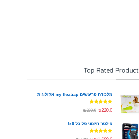
Top Rated Product
מלכודת פרעושים my fleatrap אקולוגית
דורג
5.00
₪
220.0
₪
280.0
מתוך 5
פילטר חיצוני פלובל fx6
דורג
5.00