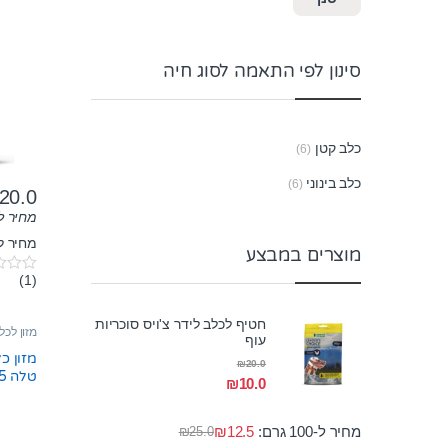
סינון לפי התאמה לסוג חיה
כלב קטן
(6)
כלב בינוני
(6)
20.0
מחיר ל-100 גר
מחיר לק"
מוצרים במבצע
(1)
0
o
u
חטיף לכלב לידר צ'ויס סוכריות
t
מזון לכל
o
עוף
f
מזון כ
₪
20.0
5
טלה 15 ק”ג
₪
10.0
מחיר ל-100 גרם:
12.5
₪
₪
25.0