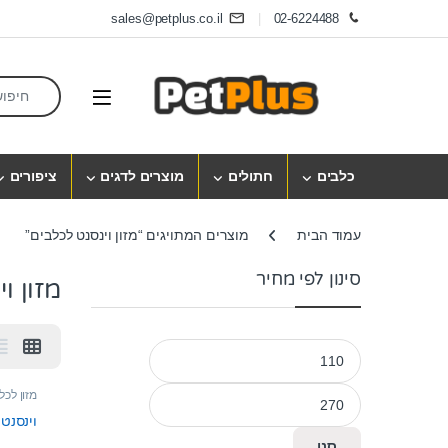
Skip to navigatio
Skip to conten
sales@petplus.co.il
02-6224488
earch for:
Open
כלבים
חתולים
מוצרים לדגים
ציפורים
עמוד הבית
מוצרים המתויגים “מזון וינסנט לכלבים”
סינון לפי מחיר
מזון ו
מחיר מינימלי
מחיר מקסימלי
מזון לכל
וינסנט ד
סנן