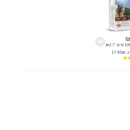
₪
1.7
17.9