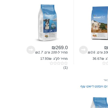
₪
269.0
3.6
₪
מחיר ל-100 גרם:
1.7
₪
36.6
מחיר לק"ג: 17.93₪
(1)
0
o
u
t
וגר
o
f
ים וינסנט דיאט עוף
5