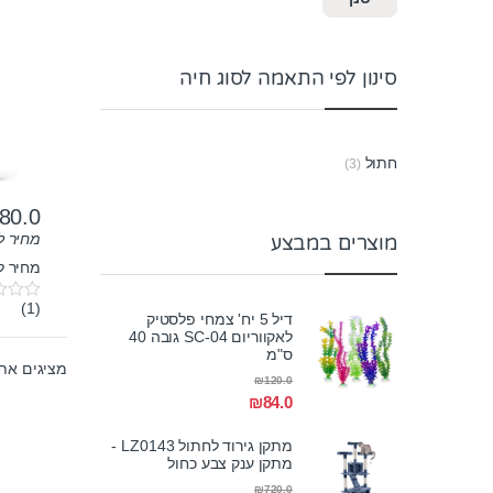
סינון לפי התאמה לסוג חיה
חתול
(3)
80.0
מחיר ל-100 גר
מוצרים במבצע
מחיר לק"ג:
(1)
0
דיל 5 יח' צמחי פלסטיק
o
לאקווריום SC-04 גובה 40
u
ס"מ
t
מציגים את כל ⁦3⁩ ה
o
₪
120.0
f
₪
84.0
5
מתקן גירוד לחתול LZ0143 -
מתקן ענק צבע כחול
₪
720.0