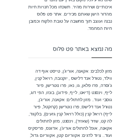
איכותיים ושירות מהיר. תשכחו מכל חנויות חיות
מהדור הישן שאתם מכירים. אתר פט פלוס
נבנה ועוצב תוך מחשבה על טובת הלקוח וכמובן
חיות המחמד.
מה נמצא באתר פט פלוס
מזון לכלבים: אקאנה, אוריג’ן, טייסט אוף דה
ווילד, נטורל אנד דלישס , יוקנובה, רויאל קנין,
ג’וסרה, פרו פלאן, גו, נאו, פרו נוטרישן, פיור
לייף, וינסנט (דיאט, לייף, פידוג), בונזו, הפי דוג,
גוסבי ועוד.. מזון לחתולים: אקאנה, אוריג’ן,
נטורל אנד דלישס, פרו נוטרישן (קרוקטל, פיור
לייף) רויאל קנין (כולל רויאל קנין גזעים), בלקווד,
לה קט, שזיר (שאזיר), וינסנט, מזון לחתולים
אקאנה, אוכל לחתולים אוריג’ן, אדוונס, פריסקיס
ועוד.. ציוד לדגים: אקווריום קטן, אקווריום גדול,