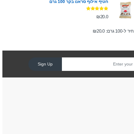
חטיף אילוף סראנו בקר 100 גרם
דורג
5.00
₪
20.0
מתוך 5
ר ל-100 גרם:
20.0
₪
Sign Up