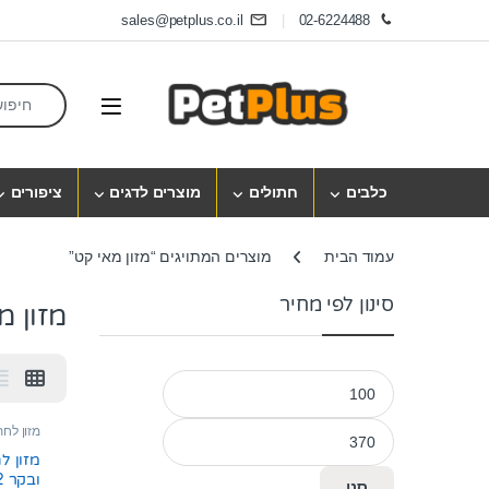
Skip to navigatio
Skip to conten
sales@petplus.co.il
02-6224488
earch for:
Open
כלבים
חתולים
מוצרים לדגים
ציפורים
עמוד הבית
מוצרים המתויגים “מזון מאי קט”
סינון לפי מחיר
מזון מ
מחיר מינימלי
מחיר מקסימלי
מזון לחת
מזון ל
ובקר 12 ק”ג
סנן