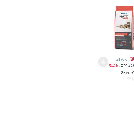
₪
170.0
₪
2.5
25₪