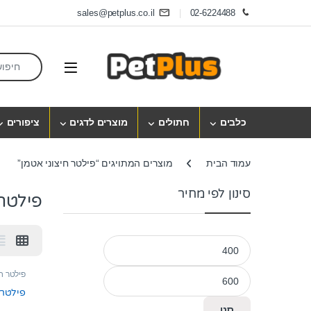
Skip to navigatio
Skip to conten
sales@petplus.co.il
02-6224488
earch for:
Open
כלבים
חתולים
מוצרים לדגים
ציפורים
עמוד הבית
מוצרים המתויגים “פילטר חיצוני אטמן”
סינון לפי מחיר
פילטר 
מחיר מינימלי
מחיר מקסימלי
פילטר חי
פילטר חי
סנן