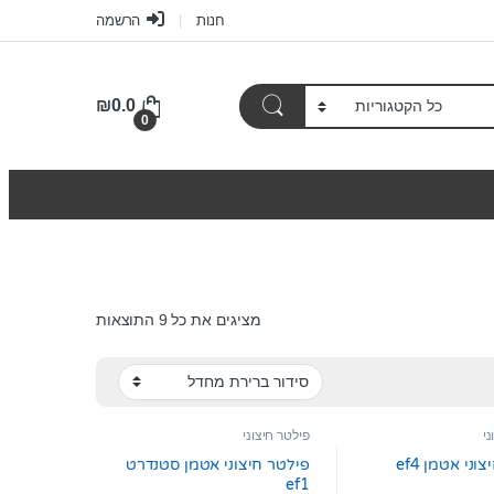
חנות
הרשמה
₪
0.0
0
מציגים את כל ⁦9⁩ התוצאות
ני
פילטר חיצוני
וני אטמן ef4
פילטר חיצוני אטמן סטנדרט
ef1