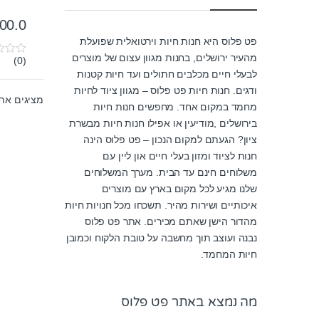
00.0
פט פלוס היא חנות חיות וירטואלית שפועלת
מהעיר ירושלים, בחנות מגוון עצום של מוצרים
(0)
0
o
לבעלי חיים מכלבים חתולים ועד חיות קטנות
u
ודגים. חנות חיות פט פלוס – מגוון ציוד לחיות
t
מציגים את כל ⁦9⁩ ה
o
מחמד במקום אחד. מחפשים חנות חיות
f
בירושלים ,מודיעין או אפילו חנות חיות מבשרת
5
ציון? הגעתם למקום הנכון – פט פלוס הינה
חנות לציוד ומזון בעלי חיים און ליין עם
משלוחים חינם עד הבית. מערך המשלוחים
שלנו מגיע לכל מקום בארץ עם מוצרים
איכותיים ושירות מהיר. תשכחו מכל חנויות חיות
מהדור הישן שאתם מכירים. אתר פט פלוס
נבנה ועוצב תוך מחשבה על טובת הלקוח וכמובן
חיות המחמד.
מה נמצא באתר פט פלוס