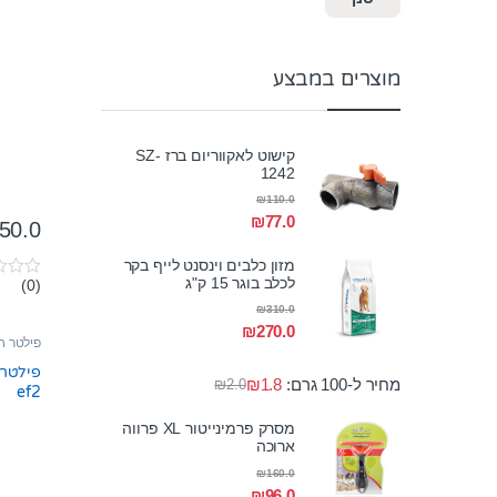
מוצרים במבצע
קישוט לאקווריום ברז SZ-
1242
₪
110.0
₪
77.0
50.0
מזון כלבים וינסנט לייף בקר
לכלב בוגר 15 ק"ג
(0)
0
o
₪
310.0
u
₪
270.0
t
פילטר חי
o
f
פילטר 
5
מחיר ל-100 גרם:
1.8
₪
₪
2.0
ef2
מסרק פרמינייטור XL פרווה
ארוכה
₪
160.0
₪
96.0