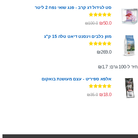
סט לגידול דג קרב - פנג שואי נפח 2 ליטר
דורג
5.00
₪
50.0
₪
100.0
מתוך 5
מזון כלבים וינסנט דיאט טלה 15 ק"ג
דורג
5.00
₪
269.0
מתוך 5
ר ל-100 גרם:
1.7
₪
אלפא ספיריט - עצם מעושנת בואקום
דורג
5.00
₪
18.0
₪
35.0
מתוך 5