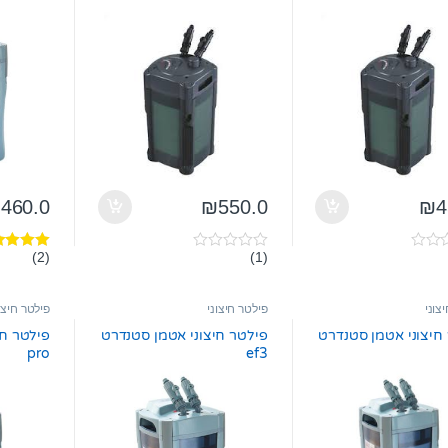
₪
460.0
₪
550.0
₪
4
(2)
(1)
0
דורג
4.00
o
מתוך 5
u
t
צוני
פילטר חיצוני
פילטר חיצו
o
f
חיצוני אטמן סטנדרט
פילטר חיצוני אטמן סטנדרט
5
pro
ef3