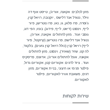
מזון לכלבים: אקאנה, אוריג’ן, טייסט אוף דה
ווילד, נטורל אנד דלישס , יוקנובה, רויאל קנין,
ג’וסרה, פרו פלאן, גו, נאו, פרו נוטרישן, פיור
לייף, וינסנט (דיאט, לייף, פידוג), בונזו, הפי דוג,
גוסבי ועוד.. מזון לחתולים: אקאנה, אוריג’ן,
נטורל אנד דלישס, פרו נוטרישן (קרוקטל, פיור
לייף) רויאל קנין (כולל רויאל קנין גזעים), בלקווד,
לה קט, שזיר (שאזיר), וינסנט, מזון לחתולים
אקאנה, אוכל לחתולים אוריג’ן, אדוונס, פריסקיס
ועוד.. ציוד לדגים: אקווריום קטן, אקווריום גדול,
פילטר פנימי או חיצוני, בניית אקווריום, מזון
דגים, משאבת אוויר לאקווריום, פילטר
לאקווריום.
שירות לקוחות