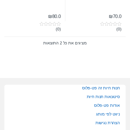
₪
80.0
₪
70.0
(0)
(0)
0
0
o
o
u
u
t
t
מציגים את כל ⁦2⁩ התוצאות
o
o
f
f
5
5
חנות חיות זה פט-פלוס
סיטונאות חנות חיות
אודות פט-פלוס
ניווט לפי מותג
הצהרת נגישות