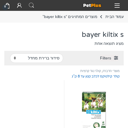
Skip to navigatio
Skip to conten
Open
0
עמוד הבית
מוצרים המתויגים “bayer kiltix s”
bayer kiltix s
מציג תוצאה אחת
Filters
מוצרי הדברה
,
קולר נגד קרציות
ופרעושים
קולר קילטיקס לכלב קטן עד 8 ק”ג