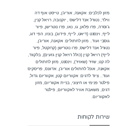
מזון לכלבים: אקאנה, אוריג’ן, טייסט אוף דה
ווילד, נטורל אנד דלישס , יוקנובה, רויאל קנין,
ג’וסרה, פרו פלאן, גו, נאו, פרו נוטרישן, פיור
לייף, וינסנט (דיאט, לייף, פידוג), בונזו, הפי דוג,
גוסבי ועוד.. מזון לחתולים: אקאנה, אוריג’ן,
נטורל אנד דלישס, פרו נוטרישן (קרוקטל, פיור
לייף) רויאל קנין (כולל רויאל קנין גזעים), בלקווד,
לה קט, שזיר (שאזיר), וינסנט, מזון לחתולים
אקאנה, אוכל לחתולים אוריג’ן, אדוונס, פריסקיס
ועוד.. ציוד לדגים: אקווריום קטן, אקווריום גדול,
פילטר פנימי או חיצוני, בניית אקווריום, מזון
דגים, משאבת אוויר לאקווריום, פילטר
לאקווריום.
שירות לקוחות