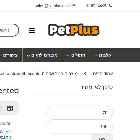
Skip to navigatio
Skip to conten
sales@petplus.co.il
02-6224488
earch for:
Open
כלבים
חתולים
מוצרים לדגים
ציפורים
עמוד הבית
מוצרים המתויגים “ever clean extra strength scented”
סינון לפי מחיר
cented
מחיר מינימלי
מחיר מקסימלי
חול מתג
חול לח
סנן