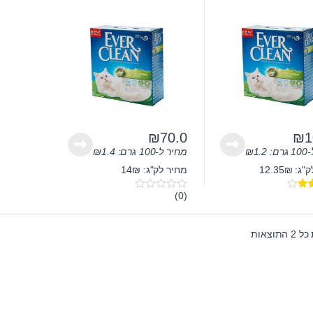
₪
70.0
₪
1
ם:
1.2
₪
מחיר ל-100 גרם:
1.4
₪
 12.35₪
מחיר לק"ג: 14₪
(0)
0
4.
o
u
t
תוצאות
o
f
5