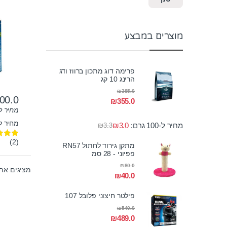
ליטר
מוצרים במבצע
פרימה דוג מתכון ברווז ודג
הרינג 10 קג
₪
385.0
00.0
₪
355.0
מחיר ל-100 גר
מחיר לק"ג:
מחיר ל-100 גרם:
3.0
₪
₪
3.3
(2)
דורג
00
מתקן גירוד לחתול RN57
מתוך 5
פפיוני - 28 סמ
₪
80.0
מציגים את כל ⁦2⁩ ה
₪
40.0
פילטר חיצוני פלובל 107
₪
540.0
₪
489.0