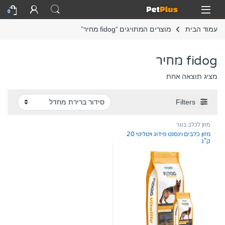
Skip to navigatio
Skip to conten
Open
0
עמוד הבית
מוצרים המתויגים “fidog מחיר”
fidog מחיר
מציג תוצאה אחת
Filters
מזון לכלב בוגר
מזון כלבים וינסנט פידוג ויטליטי 20
ק”ג