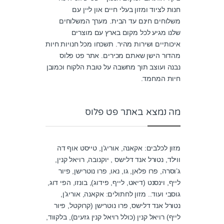
חנות לציוד ומזון בעלי חיים און ליין עם
משלוחים חינם עד הבית. מערך המשלוחים
שלנו מגיע לכל מקום בארץ עם מוצרים
איכותיים ושירות מהיר. תשכחו מכל חנויות חיות
מהדור הישן שאתם מכירים. אתר פט פלוס
נבנה ועוצב תוך מחשבה על טובת הלקוח וכמובן
חיות המחמד.
מה נמצא באתר פט פלוס
מזון לכלבים: אקאנה, אוריג’ן, טייסט אוף דה
ווילד, נטורל אנד דלישס , יוקנובה, רויאל קנין,
ג’וסרה, פרו פלאן, גו, נאו, פרו נוטרישן, פיור
לייף, וינסנט (דיאט, לייף, פידוג), בונזו, הפי דוג,
גוסבי ועוד.. מזון לחתולים: אקאנה, אוריג’ן,
נטורל אנד דלישס, פרו נוטרישן (קרוקטל, פיור
לייף) רויאל קנין (כולל רויאל קנין גזעים), בלקווד,