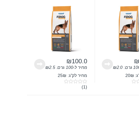
ק”ג
₪
100.0
2.0
₪
מחיר ל-100 גרם:
2.5
₪
20₪
מחיר לק"ג: 25₪
(1)
0
o
u
t
o
f
5