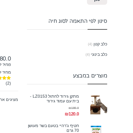
ק”ג
סינון לפי התאמה לסוג חיה
כלב קטן
(4)
כלב בינוני
(4)
80.0
מחיר ל-100 גר
מחיר לק"
מוצרים במבצע
(2)
דורג
00
מתוך 5
מתקן גירוד לחתול LZ0153 -
מציגים את כל ⁦4⁩ ה
בית עם עמוד גירוד
₪
180.0
₪
120.0
חטיף ג'רהיי בטעם בשר מעושן
70 גרם