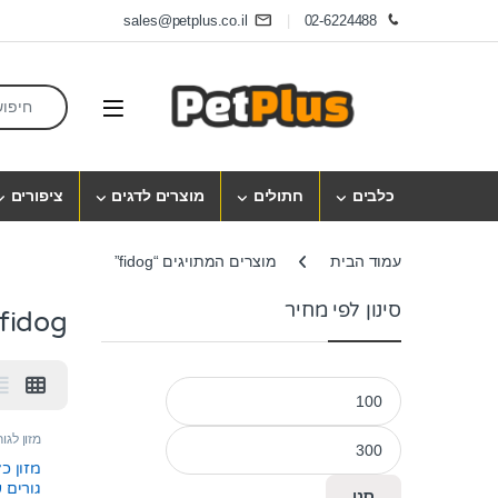
Skip to navigatio
Skip to conten
sales@petplus.co.il
02-6224488
earch for:
Open
כלבים
חתולים
מוצרים לדגים
ציפורים
עמוד הבית
מוצרים המתויגים “fidog”
סינון לפי מחיר
fidog
מחיר מינימלי
מחיר מקסימלי
מזון לגו
מזון כל
סנן