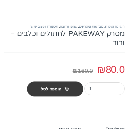
היגיינה וטיפוח
,
מברשות ומסרקים
,
שמפו ורחצה
,
תספורת ועיצוב שיער
מסרק PAKEWAY לחתולים וכלבים –
ורוד
₪
80.0
₪
160.0
מסרק PAKEWAY לחתולים וכלבים - ורוד quantity
הוספה לסל