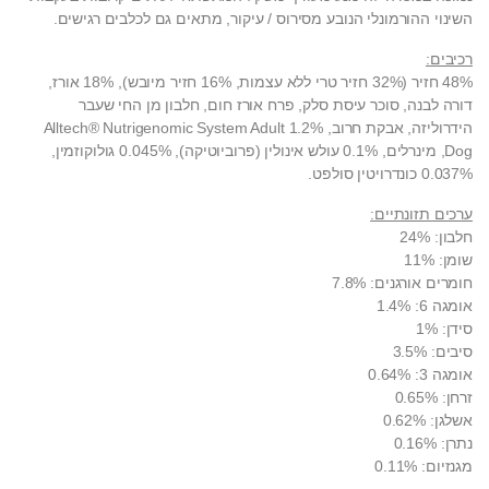
השינוי ההורמונלי הנובע מסירוס / עיקור, מתאים גם לכלבים רגישים.
רכיבים:
48% חזיר (32% חזיר טרי ללא עצמות, 16% חזיר מיובש), 18% אורז,
דורה לבנה, סוכר עיסת סלק, פרח אורז חום, חלבון מן החי שעבר
הידרוליזה, אבקת חרוב, 1.2% Alltech® Nutrigenomic System Adult
Dog, מינרלים, 0.1% עולש אינולין (פרוביוטיקה), 0.045% גולוקוזמין,
0.037% כונדרויטין סולפט.
ערכים תזונתיים:
חלבון: 24%
שומן: 11%
חומרים אורגנים: 7.8%
אומגה 6: 1.4%
סידן: 1%
סיבים: 3.5%
אומגה 3: 0.64%
זרחן: 0.65%
אשלגן: 0.62%
נתרן: 0.16%
מגנזיום: 0.11%