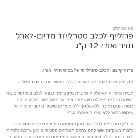
מזון יבש לכלב
פרולייף לכלב סטרלייזד מדיום-לארג’
חזיר ואורז 12 ק”ג
פרו לייף מזון לכלב סטרלייזד על בסיס חזיר ואורז.
מזון יבש איכותי לכלבים מסורסים/כלבות מעוקרות, תוצרת איטליה.
חברת פרולייף האיטלקית מייצרת מזון ברמה גבוהה לכלבים וחתולים בעל
רשימת רכיבים מוגבלת העשוי עם אחוז גבוה של בשר וחלבון מן החי,
כמות דגנים נמוכה, ללא גלוטן וללא חומרים משמרים תוך הקפדה על
שימוש בבשר ללא עצמות איכותי וטרי
פרולייף סטרלייזד לכלב הינו
מזון המותאם במיוחד לכלבים מסורסים /
כלבות מעוקרות אשר להם צרכים תזונתיים ספציפיים כגון צריכת קלוריות
נמוכה במטרה להימנע מעודף משקל המתפתח לעיתים קרובות בעקבות