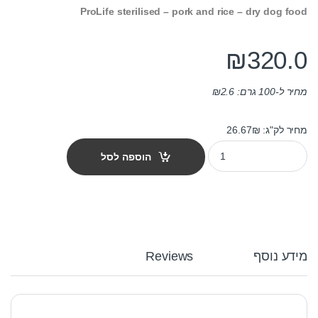
ProLife sterilised – pork and rice – dry dog food
₪
320.0
מחיר ל-100 גרם:
2.6
₪
מחיר לק"ג: 26.67₪
פרולייף לכלב סטרלייזד מדיום-לארג' חזיר ואורז 12 ק"ג quantity
הוספה לסל
מידע נוסף
Reviews