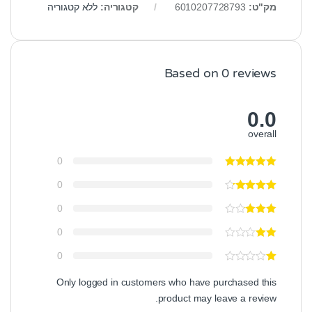
מק"ט:
6010207728793
קטגוריה:
ללא קטגוריה
Based on 0 reviews
0.0
overall
0
0
0
0
0
Only logged in customers who have purchased this
product may leave a review.