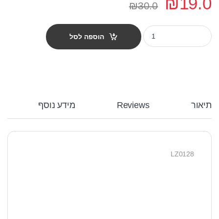
₪
19.0
₪
30.0
צעצוע לחתול LZ0128 - עכבר על קפיץ quantity
הוספה לסל
תיאור
Reviews
מידע נוסף
LZ0128