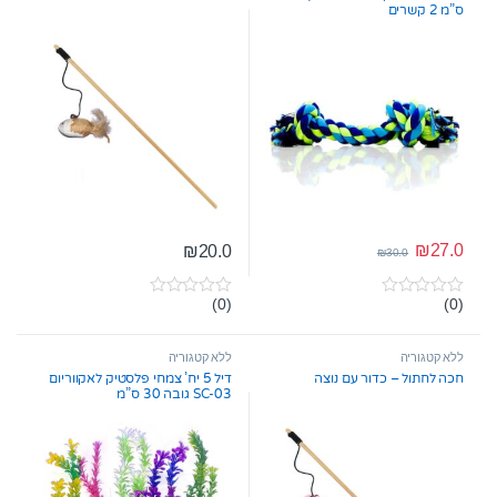
ס”מ 2 קשרים
₪
27.0
₪
20.0
₪
30.0
(0)
(0)
0
0
o
o
u
u
t
t
ללא קטגוריה
ללא קטגוריה
o
o
חכה לחתול – כדור עם נוצה
דיל 5 יח’ צמחי פלסטיק לאקווריום
f
f
SC-03 גובה 30 ס”מ
5
5