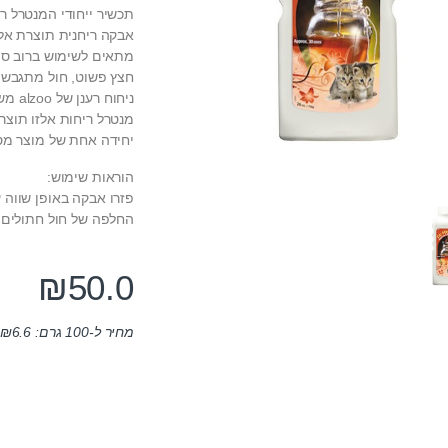
תכשיר ייחודי המנטרל ר
אבקה ריחנית תוצרת אלזו – alzoo לפיזור במתקן שירו
מתאים לשימוש ברוב סוג
חצץ פשוט, חול מתגבש, ח
ניחוח רענן של alzoo משתחרר בעת מגע עם נוזלים.
מנטרל ריחות אלזו תוצר
יחידה אחת של מוצר מספיקה עד 
הוראות שימוש:
פזרו אבקה באופן שווה 
החלפה של חול חתולים.
₪
50.0
מחיר ל-100 גרם:
6.6
₪