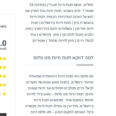
זוחלים. ממש חנות חיות און ליין בזמינות 24
שעות 7 ימים בשבוע. חנות חיות בכל הארץ עם
דגש על הערם המרכזיות הבאות: חנות חיות
במבשרת ציון | חנות חיות בירושלים | חנות
ews
חיות מודיעין | משלוחים חינם בכל הארץ | מזון
כלבים (אוכל לכלבים) | מזון |חתולים | ציוד
לבעלי חיים | מזון לחיות מחמד | אקווריום
.0
erall
למה דווקא חנות חיות פט פלוס
פט פלוס היא חנות חיות וירטואלית שפועלת
מהעיר ירושלים, בחנות מגוון עצום של מוצרים
לבעלי חיים מכלבים חתולים ועד חיות קטנות
ודגים. חנות חיות פט פלוס – מגוון ציוד לחיות
מחמד במקום אחד. מחפשים חנות חיות
בירושלים ,מודיעין או אפילו חנות חיות מבשרת
ציון? הגעתם למקום הנכון – פט פלוס הינה