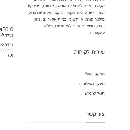
אקאנה, אוכל לחתולים אוריג’ן, אדוונס, פריסקיס
ועוד.. ציוד לדגים: אקווריום קטן, אקווריום גדול,
פילטר פנימי או חיצוני, בניית אקווריום, מזון
דגים, משאבת אוויר לאקווריום, פילטר
₪
50.0
לאקווריום.
מחיר ל-100 גרם:
מחיר ל100 גרם: 6.67₪
שירות לקוחות
(0)
0
o
u
t
o
החשבון שלי
f
5
מעקב משלוחים
תנאי שימוש
צור קשר