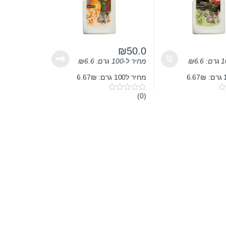
₪
50.0
6.6
₪
מחיר ל-100 גרם:
6.6
₪
מחיר ל100 גרם: 6.67₪
(0)
0
o
u
t
o
f
5