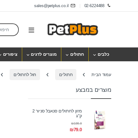
Skip to navigatio
Skip to conten
sales@petplus.co.il
02-6224488
earch for:
Open
כלבים
חתולים
מוצרים לדגים
ציפורים
עמוד הבית
חתולים
חול לחתולים
מוצרים במבצע
מזון לחתולים סנאבל סניור 2
ק"ג
₪
100.0
₪
79.0