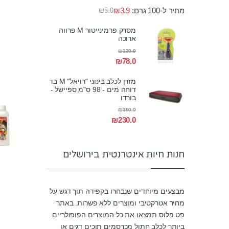
מחיר ל-100 גרם:
3.9
₪
₪
5.0
מסרק פרמינייטור M פרווה
ארוכה
₪
130.0
₪
78.0
מזרן לכלב בינוני "רויאל" M בד
דוחה מים - 98 ס"מ ספיישל -
בורדו
₪
300.0
₪
230.0
חנות חיות אינטרנטית בירושלים
מבצעים מיוחדים שנבחרו בקפידה תוך דגש על
מחיר אטרקטיבי ומוצרים ללא פשרות. באתר
פט פלוס תמצאו את כל המוצרים הפופולריים
ביותר לכלב חתול מכרסמים תוכים דגים או