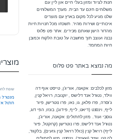
חנות לציוד ומזון בעלי חיים און ליין עם
משלוחים חינם עד הבית. מערך המשלוחים
שלנו מגיע לכל מקום בארץ עם מוצרים
איכותיים ושירות מהיר. תשכחו מכל חנויות חיות
מהדור הישן שאתם מכירים. אתר פט פלוס
נבנה ועוצב תוך מחשבה על טובת הלקוח וכמובן
חיות המחמד.
מוצרי
מה נמצא באתר פט פלוס
מזון לכלבים: אקאנה, אוריג’ן, טייסט אוף דה
שונות לחת
ווילד, נטורל אנד דלישס , יוקנובה, רויאל קנין,
מנטרל ר
ג’וסרה, פרו פלאן, גו, נאו, פרו נוטרישן, פיור
חתול אל
750 גרם
לייף, וינסנט (דיאט, לייף, פידוג), בונזו, הפי דוג,
גוסבי ועוד.. מזון לחתולים: אקאנה, אוריג’ן,
נטורל אנד דלישס, פרו נוטרישן (קרוקטל, פיור
לייף) רויאל קנין (כולל רויאל קנין גזעים), בלקווד,
לה קט, שזיר (שאזיר), וינסנט, מזון לחתולים