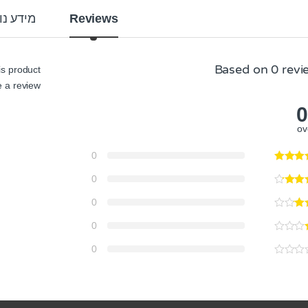
Reviews
מידע נו
Based on 0 revi
s product
 a review.
0
ov
0
0
0
0
0