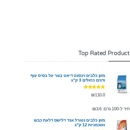
Top Rated Product
מזון כלבים וינסנט דיאט בוגר על בסיס עוף
ודגים כחולים 3 ק"ג
דורג
5.00
₪
110.0
מתוך 5
ר ל-100 גרם:
3.6
₪
מזון כלבים נטורל אנד דלישס דלעת כבש
ואוכמניות 12 ק"ג