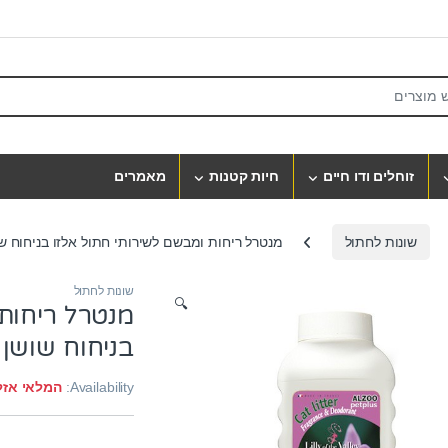
S
זוחלים ודו חיים
חיות קטנות
מאמרים
שונות לחתול
מנטרל ריחות ומבשם לשירותי חתול אלזו בניחוח שושן צחו
שונות לחתול
🔍
מנטרל ריחות 
בניחוח שושן צחור 
Availability:
המלאי אזל