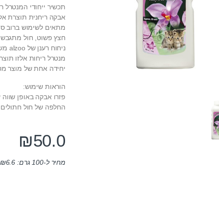
תכשיר ייחודי המנטרל ר
אבקה ריחנית תוצרת אלזו – alzoo לפיזור במתקן שירו
מתאים לשימוש ברוב סוג
חצץ פשוט, חול מתגבש, ח
ניחוח רענן של alzoo משתחרר בעת מגע עם נוזלים.
מנטרל ריחות אלזו תוצר
יחידה אחת של מוצר מספיקה עד 
הוראות שימוש:
פזרו אבקה באופן שווה 
החלפה של חול חתולים.
₪
50.0
מחיר ל-100 גרם:
6.6
₪