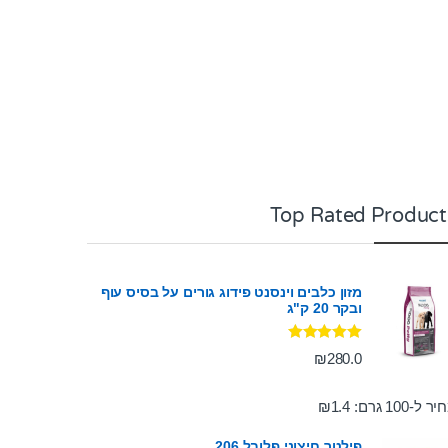
Top Rated Product
מזון כלבים וינסנט פידוג גורים על בסיס עוף
ובקר 20 ק"ג
דורג
5.00
₪
280.0
מתוך 5
ר ל-100 גרם:
1.4
₪
פילטר חיצוני פלובל 206