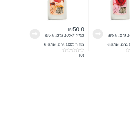
₪
50.0
6.6
₪
מחיר ל-100 גרם:
6.6
₪
מחיר ל100 גרם: 6.67₪
(0)
0
o
u
t
o
f
5