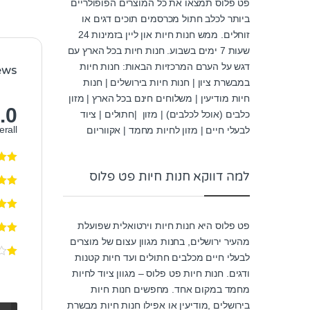
פט פלוס תמצאו את כל המוצרים הפופולריים
ביותר לכלב חתול מכרסמים תוכים דגים או
זוחלים. ממש חנות חיות און ליין בזמינות 24
שעות 7 ימים בשבוע. חנות חיות בכל הארץ עם
דגש על הערם המרכזיות הבאות: חנות חיות
ews
במבשרת ציון | חנות חיות בירושלים | חנות
חיות מודיעין | משלוחים חינם בכל הארץ | מזון
.0
כלבים (אוכל לכלבים) | מזון |חתולים | ציוד
erall
לבעלי חיים | מזון לחיות מחמד | אקווריום
למה דווקא חנות חיות פט פלוס
פט פלוס היא חנות חיות וירטואלית שפועלת
מהעיר ירושלים, בחנות מגוון עצום של מוצרים
לבעלי חיים מכלבים חתולים ועד חיות קטנות
ודגים. חנות חיות פט פלוס – מגוון ציוד לחיות
מחמד במקום אחד. מחפשים חנות חיות
בירושלים ,מודיעין או אפילו חנות חיות מבשרת