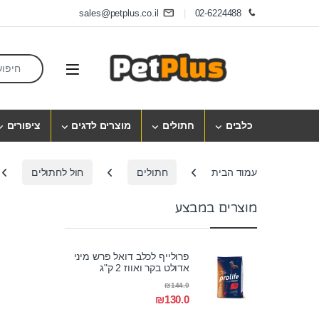
Skip to navigatio
Skip to conten
sales@petplus.co.il
02-6224488
earch for:
Open
כלבים
חתולים
מוצרים לדגים
ציפורים
עמוד הבית
חתולים
חול לחתולים
מוצרים במבצע
פרולייף לכלב דואל פרש מיני
אדולט בקר ואווז 2 ק"ג
₪
144.0
₪
130.0