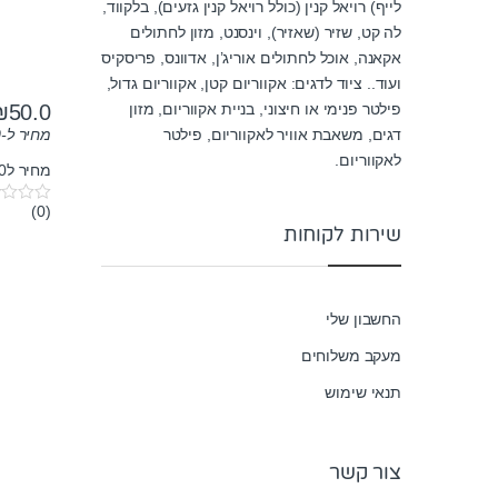
לייף) רויאל קנין (כולל רויאל קנין גזעים), בלקווד,
לה קט, שזיר (שאזיר), וינסנט, מזון לחתולים
אקאנה, אוכל לחתולים אוריג’ן, אדוונס, פריסקיס
ועוד.. ציוד לדגים: אקווריום קטן, אקווריום גדול,
פילטר פנימי או חיצוני, בניית אקווריום, מזון
₪
50.0
דגים, משאבת אוויר לאקווריום, פילטר
מחיר ל-100 גרם:
לאקווריום.
מחיר ל100 גרם: 6.67₪
(0)
0
o
שירות לקוחות
u
t
o
f
5
החשבון שלי
מעקב משלוחים
תנאי שימוש
צור קשר