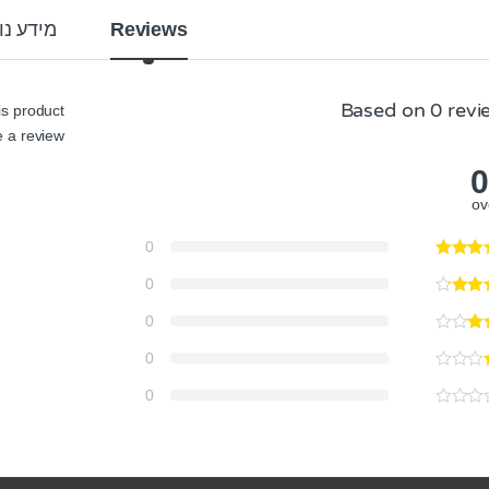
Reviews
מידע נו
Based on 0 revi
s product
 a review.
0
ov
0
0
0
0
0