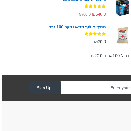
דורג
5.00
₪
540.0
₪
700.0
מתוך 5
חטיף אילוף סראנו בקר 100 גרם
דורג
5.00
₪
20.0
מתוך 5
ר ל-100 גרם:
20.0
₪
Sign Up