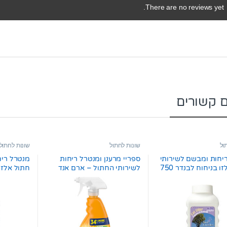
There are no reviews yet.
ם קשורים
ול
שונות לחתול
שונות לחתול
יחות ומבשם לשירותי
ספריי מרענן ומנטרל ריחות
מנטרל ריח
חתול אלזו בניחוח לבנדר 750
לשירותי החתול – ארם אנד
האמר 473 מ”ל
גרם