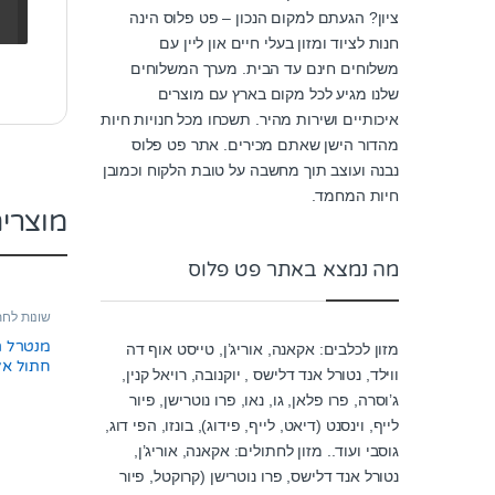
ציון? הגעתם למקום הנכון – פט פלוס הינה
חנות לציוד ומזון בעלי חיים און ליין עם
משלוחים חינם עד הבית. מערך המשלוחים
שלנו מגיע לכל מקום בארץ עם מוצרים
איכותיים ושירות מהיר. תשכחו מכל חנויות חיות
מהדור הישן שאתם מכירים. אתר פט פלוס
נבנה ועוצב תוך מחשבה על טובת הלקוח וכמובן
חיות המחמד.
מוצרי
מה נמצא באתר פט פלוס
שונות לחת
מנטרל ר
מזון לכלבים: אקאנה, אוריג’ן, טייסט אוף דה
ווילד, נטורל אנד דלישס , יוקנובה, רויאל קנין,
גרם
ג’וסרה, פרו פלאן, גו, נאו, פרו נוטרישן, פיור
לייף, וינסנט (דיאט, לייף, פידוג), בונזו, הפי דוג,
גוסבי ועוד.. מזון לחתולים: אקאנה, אוריג’ן,
נטורל אנד דלישס, פרו נוטרישן (קרוקטל, פיור