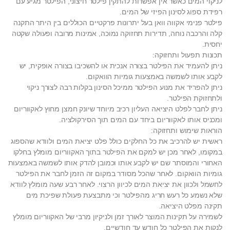
לניקוי המים כאשר אין אפשרות להתקין פילטר חיצוני, הפילטר מגיע עם
רפידת ספוג לסינון הפיזי של המים.
פילטר פנימי אקווה וואן בעל יתרונות פרקטיים הכוללים בין היתר התקנה
קלה והרכבה נוחה, תדירות תחזוקה נמוכה, אמינות מרובה ופעולה שקטה
יחסית.
תכונות תפעול ותחזוקה:
ניתן להעמיד את הפילטר בצורה אנכית או להשכיבו בצורה אופקית, יש
לקבע אותו לשמשה באמצעות גומיות הוואקום.
ניתן להפריד את מנוע הפילטר ממיכל הסינון בקלות רבה לצורך ניקוי
ולתחזוקת הפילטר.
ניתן לחבר לפלט היציאה העליון רכיב מיוחד שיונק חמצן מחוץ לאקווריום
ומכניס אותו לאקווריום ביחד עם המים תוך הסירקולציה.
הוראות שימוש ותחזוקה:
ראשית יש להרכיב את כל החלקים כולל פלט יציאת המים ולוודא שהספוג
במקומו, לאחר מכן יש למקם את הפילטר בתוך האקווריום מומלץ בחלקו
האחורי והמוסתר שם יש לקבע אותו וכמובן להדק אותו לשמשה באמצעות
גומיות הוואקום. לאחר שהכל מסודר במקום זה הזמן לחבר את הפילטר
לחשמל ולכוון את יציאת המים לכיוון הרצוי. לאחר רבע שעה מומלץ לוודא
שלא נשמע כל רעש חריג מהפילטר וכי מתבצעת פעולת שפיכת מים
תקינה מפלט היציאה.
לשמירה על תקינות המוצר לאורך זמן ולניקיון מרבי של האקווריום מומלץ
לנקות את הפילטר כל חודש עד חודשיים.