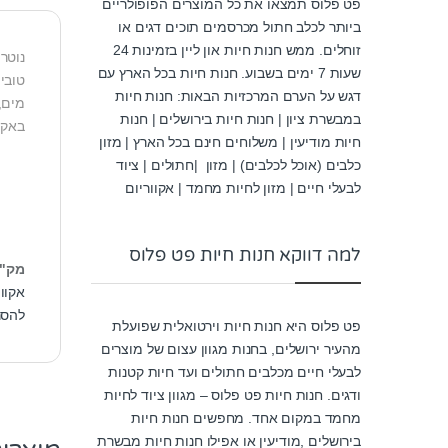
פט פלוס תמצאו את כל המוצרים הפופולריים
ביותר לכלב חתול מכרסמים תוכים דגים או
זוחלים. ממש חנות חיות און ליין בזמינות 24
נוטר
שעות 7 ימים בשבוע. חנות חיות בכל הארץ עם
טובי
דגש על הערם המרכזיות הבאות: חנות חיות
מים, 
במבשרת ציון | חנות חיות בירושלים | חנות
באקוו
חיות מודיעין | משלוחים חינם בכל הארץ | מזון
כלבים (אוכל לכלבים) | מזון |חתולים | ציוד
לבעלי חיים | מזון לחיות מחמד | אקווריום
למה דווקא חנות חיות פט פלוס
מק"
אקוו
להסרת
פט פלוס היא חנות חיות וירטואלית שפועלת
מהעיר ירושלים, בחנות מגוון עצום של מוצרים
לבעלי חיים מכלבים חתולים ועד חיות קטנות
ודגים. חנות חיות פט פלוס – מגוון ציוד לחיות
מחמד במקום אחד. מחפשים חנות חיות
בירושלים ,מודיעין או אפילו חנות חיות מבשרת