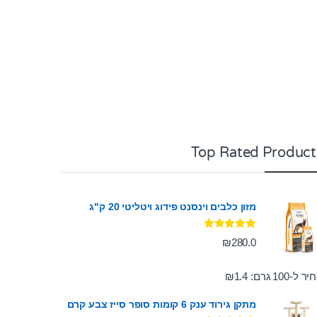
Top Rated Product
מזון כלבים וינסנט פידוג ויטליטי 20 ק"ג
דורג
5.00
₪
280.0
מתוך 5
ר ל-100 גרם:
1.4
₪
מתקן גירוד ענק 6 קומות סופר סייז צבע קרם