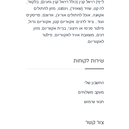
לייף) רויאל קנין (כולל רויאל קנין גזעים), בלקווד,
t
o
לה קט, שזיר (שאזיר), וינסנט, מזון לחתולים
f
אקאנה, אוכל לחתולים אוריג’ן, אדוונס, פריסקיס
5
ועוד.. ציוד לדגים: אקווריום קטן, אקווריום גדול,
פילטר פנימי או חיצוני, בניית אקווריום, מזון
דגים, משאבת אוויר לאקווריום, פילטר
לאקווריום.
שירות לקוחות
החשבון שלי
מעקב משלוחים
תנאי שימוש
צור קשר