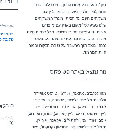
מוצרי
ציון? הגעתם למקום הנכון – פט פלוס הינה
חנות לציוד ומזון בעלי חיים און ליין עם
משלוחים חינם עד הבית. מערך המשלוחים
שלנו מגיע לכל מקום בארץ עם מוצרים
אנטי כלור
איכותיים ושירות מהיר. תשכחו מכל חנויות חיות
בקטריה ב
מהדור הישן שאתם מכירים. אתר פט פלוס
פלובל סייקל
נבנה ועוצב תוך מחשבה על טובת הלקוח וכמובן
חיות המחמד.
מה נמצא באתר פט פלוס
מזון לכלבים: אקאנה, אוריג’ן, טייסט אוף דה
ווילד, נטורל אנד דלישס , יוקנובה, רויאל קנין,
₪
20.0
ג’וסרה, פרו פלאן, גו, נאו, פרו נוטרישן, פיור
לייף, וינסנט (דיאט, לייף, פידוג), בונזו, הפי דוג,
גוסבי ועוד.. מזון לחתולים: אקאנה, אוריג’ן,
(0)
0
נטורל אנד דלישס, פרו נוטרישן (קרוקטל, פיור
o
u