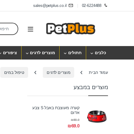
Skip to navigatio
Skip to conten
sales@petplus.co.il
02-6224488
earch for:
Open
כלבים
חתולים
מוצרים לדגים
ציפורים
עמוד הבית
מוצרים לדגים
טיפול במים
מוצרים במבצע
קערה מעוצבת באבל S צבע
אדום
₪
80.0
₪
69.0