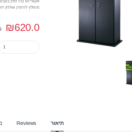
אקווריום בויו זמין בצבע
מומלץ להזמין שולחן תוא
₪
620.0
0
אקווריום בויו 60 ס"מ דגם ea-60 צבע שחור quantity
תיאור
Reviews
מ