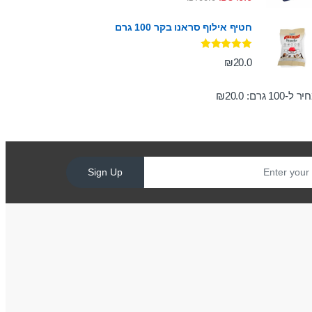
מתוך 5
חטיף אילוף סראנו בקר 100 גרם
דורג
5.00
₪
20.0
מתוך 5
ר ל-100 גרם:
20.0
₪
Sign Up