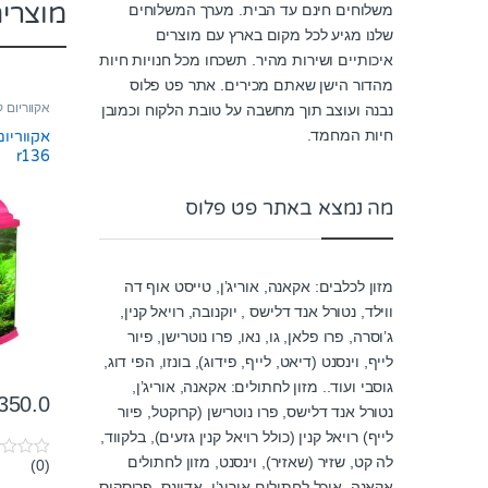
מוצרי
משלוחים חינם עד הבית. מערך המשלוחים
שלנו מגיע לכל מקום בארץ עם מוצרים
איכותיים ושירות מהיר. תשכחו מכל חנויות חיות
מהדור הישן שאתם מכירים. אתר פט פלוס
אקווריום קטן 
נבנה ועוצב תוך מחשבה על טובת הלקוח וכמובן
חיות המחמד.
r136
מה נמצא באתר פט פלוס
מזון לכלבים: אקאנה, אוריג’ן, טייסט אוף דה
ווילד, נטורל אנד דלישס , יוקנובה, רויאל קנין,
ג’וסרה, פרו פלאן, גו, נאו, פרו נוטרישן, פיור
לייף, וינסנט (דיאט, לייף, פידוג), בונזו, הפי דוג,
גוסבי ועוד.. מזון לחתולים: אקאנה, אוריג’ן,
350.0
נטורל אנד דלישס, פרו נוטרישן (קרוקטל, פיור
לייף) רויאל קנין (כולל רויאל קנין גזעים), בלקווד,
לה קט, שזיר (שאזיר), וינסנט, מזון לחתולים
(0)
0
o
אקאנה, אוכל לחתולים אוריג’ן, אדוונס, פריסקיס