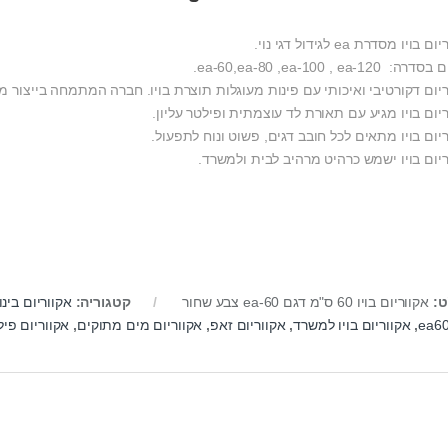
 בויו מסדרת ea לגידול דגי נוי.
 ea-60,ea-80 ,ea-100 , ea-120.
יום דקורטיבי ואיכותי עם פינות מעוגלות תוצרת בויו. חברה המתמחה בייצור מג
יום בויו מגיע עם תאורת לד עוצמתית ופילטר עליון.
יום בויו מתאים לכל חובב דגים, פשוט ונוח לתפעול.
ריום בויו ישמש כרהיט מרהיב לבית ולמשרד.
ט:
אקווריום בויו 60 ס"מ דגם ea-60 צבע שחור
קטגוריה:
אקווריום בינוני עד
,
אקווריום בויו למשרד
,
אקווריום זאפ
,
אקווריום מים מתוקים
,
אקווריום פילט