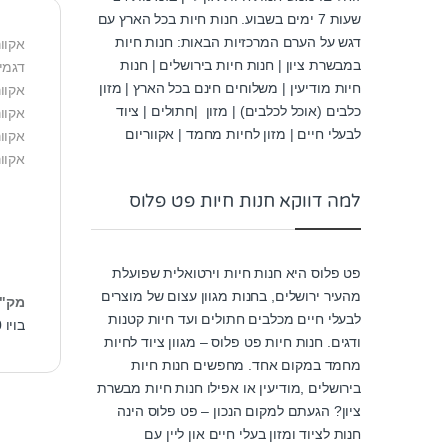
שעות 7 ימים בשבוע. חנות חיות בכל הארץ עם
דגש על הערם המרכזיות הבאות: חנות חיות
אקווריום
במבשרת ציון | חנות חיות בירושלים | חנות
דגמים בסדרה:
חיות מודיעין | משלוחים חינם בכל הארץ | מזון
אקוור
כלבים (אוכל לכלבים) | מזון |חתולים | ציוד
אקוור
לבעלי חיים | מזון לחיות מחמד | אקווריום
אקוור
אקוו
למה דווקא חנות חיות פט פלוס
פט פלוס היא חנות חיות וירטואלית שפועלת
מהעיר ירושלים, בחנות מגוון עצום של מוצרים
מק"
לבעלי חיים מכלבים חתולים ועד חיות קטנות
בויו ea60
ודגים. חנות חיות פט פלוס – מגוון ציוד לחיות
מחמד במקום אחד. מחפשים חנות חיות
בירושלים ,מודיעין או אפילו חנות חיות מבשרת
ציון? הגעתם למקום הנכון – פט פלוס הינה
חנות לציוד ומזון בעלי חיים און ליין עם