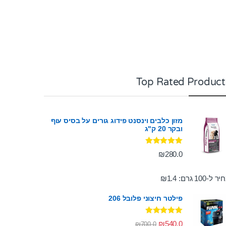
Top Rated Product
מזון כלבים וינסנט פידוג גורים על בסיס עוף
ובקר 20 ק"ג
דורג
5.00
₪
280.0
מתוך 5
ר ל-100 גרם:
1.4
₪
פילטר חיצוני פלובל 206
דורג
5.00
₪
540.0
₪
700.0