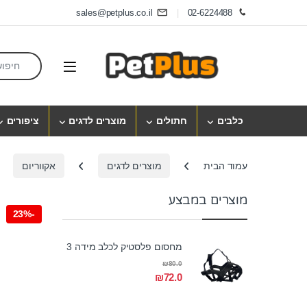
Skip to navigatio
Skip to conten
sales@petplus.co.il
02-6224488
earch for:
Open
כלבים
חתולים
מוצרים לדגים
ציפורים
עמוד הבית
מוצרים לדגים
אקווריום
מוצרים במבצע
23%
-
מחסום פלסטיק לכלב מידה 3
₪
80.0
₪
72.0