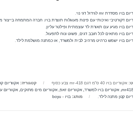
 בויו מסדרת mr לגידול דגי נוי.
ריום דקורטיבי ואיכותי עם פינות מעוגלות תוצרת בויו. חברה המתמחה בייצור מג
יום בויו מגיע עם תאורת לד עוצמתית ופילטר עליון.
יום בויו מתאים לכל חובב דגים, פשוט ונוח לתפעול.
ריום בויו ישמש כרהיט מרהיב לבית ולמשרד, או כמתנה מושלמת לילד.
ט:
אקווריום בויו 40 ס"מ דגם mr-418 צבע כסוף
קטגוריה:
אקווריום קטן עד
,
אקווריום בויו למשרד
,
אקווריום זאפ
,
אקווריום מים מתוקים
,
אקווריום 
ריום קטן מתנה לילד.
מותג:
בויו - boyu