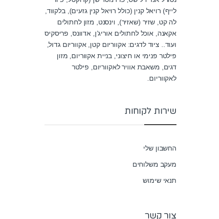
u
לייף) רויאל קנין (כולל רויאל קנין גזעים), בלקווד,
t
o
לה קט, שזיר (שאזיר), וינסנט, מזון לחתולים
f
5
אקאנה, אוכל לחתולים אוריג’ן, אדוונס, פריסקיס
ועוד.. ציוד לדגים: אקווריום קטן, אקווריום גדול,
פילטר פנימי או חיצוני, בניית אקווריום, מזון
דגים, משאבת אוויר לאקווריום, פילטר
לאקווריום.
שירות לקוחות
החשבון שלי
מעקב משלוחים
תנאי שימוש
צור קשר