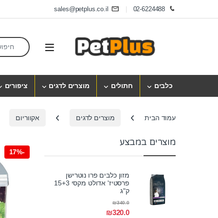
Skip to navigatio
Skip to conten
sales@petplus.co.il
02-6224488
earch for:
Open
כלבים
חתולים
מוצרים לדגים
ציפורים
עמוד הבית
מוצרים לדגים
אקווריום
מוצרים במבצע
17%
-
מזון כלבים פרו נוטרישן
פרסטיז' אדולט מקסי 15+3
ק"ג
₪
340.0
₪
320.0