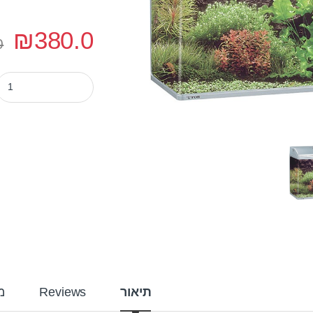
₪
380.0
0
אקווריום בויו 40 ס"מ דגם mr-418 צבע כסוף quantity
תיאור
Reviews
מ