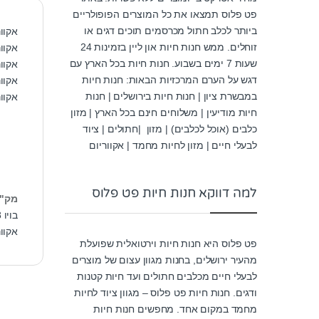
פט פלוס תמצאו את כל המוצרים הפופולריים
ביותר לכלב חתול מכרסמים תוכים דגים או
אקווריום
זוחלים. ממש חנות חיות און ליין בזמינות 24
אקוו
שעות 7 ימים בשבוע. חנות חיות בכל הארץ עם
אקוור
דגש על הערם המרכזיות הבאות: חנות חיות
אקוור
במבשרת ציון | חנות חיות בירושלים | חנות
אקוו
חיות מודיעין | משלוחים חינם בכל הארץ | מזון
כלבים (אוכל לכלבים) | מזון |חתולים | ציוד
לבעלי חיים | מזון לחיות מחמד | אקווריום
למה דווקא חנות חיות פט פלוס
מק"
בויו mr418
אקוו
פט פלוס היא חנות חיות וירטואלית שפועלת
מהעיר ירושלים, בחנות מגוון עצום של מוצרים
לבעלי חיים מכלבים חתולים ועד חיות קטנות
ודגים. חנות חיות פט פלוס – מגוון ציוד לחיות
מחמד במקום אחד. מחפשים חנות חיות