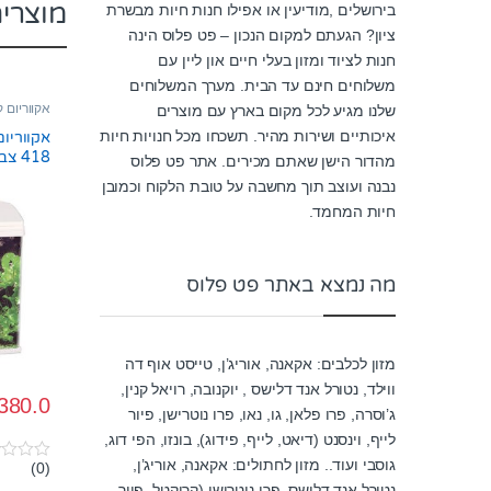
מוצרי
בירושלים ,מודיעין או אפילו חנות חיות מבשרת
ציון? הגעתם למקום הנכון – פט פלוס הינה
חנות לציוד ומזון בעלי חיים און ליין עם
משלוחים חינם עד הבית. מערך המשלוחים
אקווריום קטן 
שלנו מגיע לכל מקום בארץ עם מוצרים
איכותיים ושירות מהיר. תשכחו מכל חנויות חיות
418 צבע לבן
מהדור הישן שאתם מכירים. אתר פט פלוס
נבנה ועוצב תוך מחשבה על טובת הלקוח וכמובן
חיות המחמד.
מה נמצא באתר פט פלוס
מזון לכלבים: אקאנה, אוריג’ן, טייסט אוף דה
ווילד, נטורל אנד דלישס , יוקנובה, רויאל קנין,
380.0
ג’וסרה, פרו פלאן, גו, נאו, פרו נוטרישן, פיור
לייף, וינסנט (דיאט, לייף, פידוג), בונזו, הפי דוג,
גוסבי ועוד.. מזון לחתולים: אקאנה, אוריג’ן,
(0)
0
o
נטורל אנד דלישס, פרו נוטרישן (קרוקטל, פיור