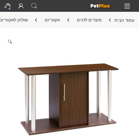
Skip to navigatio
Skip to conten
Open
0
עמוד הבית
מוצרים לדגים
אקווריום
שולחן לאקווריום
🔍