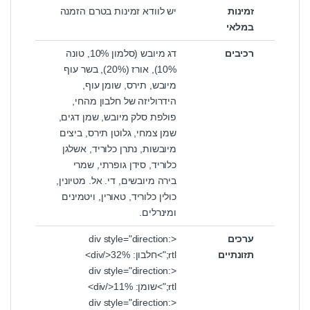
זמינות
יש לוודא זמינות בטרם הזמנה
במלאי
רכיבים
דג מיובש (סלמון 10%, טונה
10%), אורז (20%), בשר עוף
מיובש, תירס, שומן עוף,
הידרוליזה של חלבון מהחי,
פולפת סלק מיובש, שמן דגים,
שמן צמחי, גלוטן תירס, ביצים
מיובשות, נתרן כלוריד, אשלגן
כלוריד, סידן גופרתי, שמרי
בירה מיובשים, די. אל. מטיונין,
כולין כלוריד, טאורין, ויטמינים
ומינרלים.
ערכים
<div style="direction:
תזונתיים
rtl;">חלבון: 32%</div>
<div style="direction:
rtl;">שומן: 11%</div>
<div style="direction: