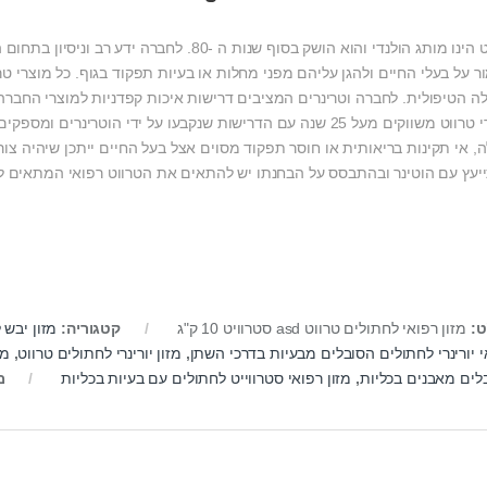
טרווט הינו מותג הולנדי והוא הושק בסוף שנות ה -0
ר על בעלי החיים ולהגן עליהם מפני מחלות או בעיות תפקוד בגוף. כל מוצרי ט
ה הטיפולית. לחברה וטרינרים המציבים דרישות איכות קפדניות למוצרי החברה 
מוצרי טרווט משווקים מעל 25 שנה עם הדרישות שנקבעו על ידי הוטר
, אי תקינות בריאותית או חוסר תפקוד מסוים אצל בעל החיים ייתכן שיהיה צורך
יעץ עם הוטינר ובהתבסס על הבחנתו יש להתאים את הטרווט רפואי המתאים ל
ט:
מזון רפואי לחתולים טרווט asd סטרוויט 10 ק"ג
קטגוריה:
מזון יבש 
י יורינרי לחתולים הסובלים מבעיות בדרכי השתן
,
מזון יורינרי לחתולים טרווט
,
מז
לים מאבנים בכליות
,
מזון רפואי סטרווייט לחתולים עם בעיות בכליות
מ