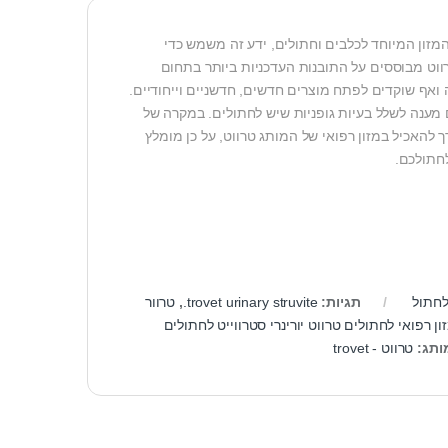
8. לחברה ידע רב וניסיון בתחום המזון המיוחד לכלבים וחתולים, ידע זה משמש כדי
רווט מבוססים על התובנות העדכניות ביותר בתחום
ואף שוקדים לפתח מוצרים חדשים, חדשניים וייחודיים.
ינרים ומספקים מענה לשלל בעיות גופניות שיש לחתולים. במקרה של
 להאכיל במזון רפואי של המותג טרווט, על כן מומלץ
חתולכם.
לחתול
תגיות:
trovet urinary struvite.
,
טרוור
ון רפואי לחתולים טרווט יורינרי סטרווייט לחתולים
ותג:
טרווט - trovet