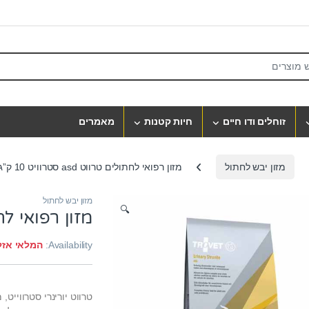
S
זוחלים ודו חיים
חיות קטנות
מאמרים
מזון יבש לחתול
מזון רפואי לחתולים טרווט asd סטרוויט 10 ק”ג
מזון יבש לחתול
🔍
מזון רפואי לחתולים טר
Availability:
המלאי אזל
טרווט יורינרי סטרווייט