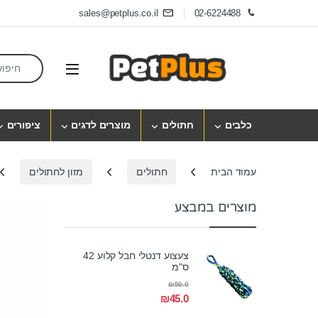
Skip to navigatio
Skip to conten
sales@petplus.co.il
02-6224488
earch for:
Open
כלבים
חתולים
מוצרים לדגים
ציפורים
עמוד הבית
חתולים
מזון לחתולים
מוצרים במבצע
צעצוע דנטלי חבל קלוע 42
ס"מ
₪
50.0
₪
45.0