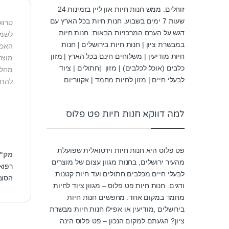
זוחלים. ממש חנות חיות און ליין בזמינות 24
שעות 7 ימים בשבוע. חנות חיות בכל הארץ עם
דגש על הערם המרכזיות הבאות: חנות חיות
לשמו
במבשרת ציון | חנות חיות בירושלים | חנות
האכל
חיות מודיעין | משלוחים חינם בכל הארץ | מזון
כלבים (אוכל לכלבים) | מזון |חתולים | ציוד
מחלה
לבעלי חיים | מזון לחיות מחמד | אקווריום
להתי
למה דווקא חנות חיות פט פלוס
פט פלוס היא חנות חיות וירטואלית שפועלת
מק"
מהעיר ירושלים, בחנות מגוון עצום של מוצרים
רפוא
לבעלי חיים מכלבים חתולים ועד חיות קטנות
הסוב
ודגים. חנות חיות פט פלוס – מגוון ציוד לחיות
מחמד במקום אחד. מחפשים חנות חיות
בירושלים ,מודיעין או אפילו חנות חיות מבשרת
ציון? הגעתם למקום הנכון – פט פלוס הינה