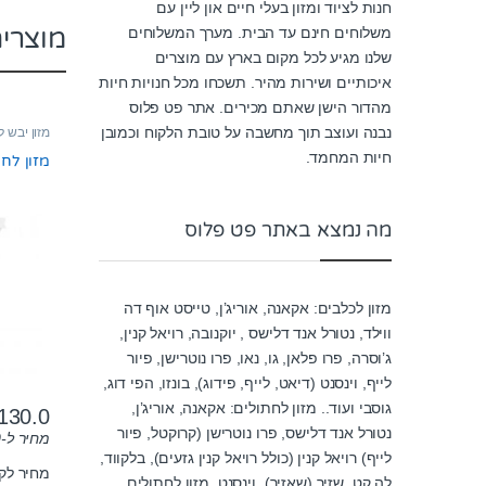
חנות לציוד ומזון בעלי חיים און ליין עם
מוצרי
משלוחים חינם עד הבית. מערך המשלוחים
שלנו מגיע לכל מקום בארץ עם מוצרים
איכותיים ושירות מהיר. תשכחו מכל חנויות חיות
מהדור הישן שאתם מכירים. אתר פט פלוס
נבנה ועוצב תוך מחשבה על טובת הלקוח וכמובן
מזון יבש 
חיות המחמד.
מזון לחתו
מה נמצא באתר פט פלוס
מזון לכלבים: אקאנה, אוריג’ן, טייסט אוף דה
ווילד, נטורל אנד דלישס , יוקנובה, רויאל קנין,
ג’וסרה, פרו פלאן, גו, נאו, פרו נוטרישן, פיור
לייף, וינסנט (דיאט, לייף, פידוג), בונזו, הפי דוג,
גוסבי ועוד.. מזון לחתולים: אקאנה, אוריג’ן,
130.0
נטורל אנד דלישס, פרו נוטרישן (קרוקטל, פיור
מחיר ל-100 גרם:
לייף) רויאל קנין (כולל רויאל קנין גזעים), בלקווד,
מחיר לק"ג: ₪
לה קט, שזיר (שאזיר), וינסנט, מזון לחתולים