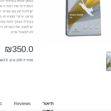
המזון פותח במיוחד להפ
המורידות את רמת ה ph בשתן וכן המזון בעל רמת מגנזיום נמוכה
יש להתייעץ עם וטרינר ל
טרווט יורינרי סטרווייט
במידת הצורך לתת באופן
יש לסגור את האריזה הי
לא למאכל אדם.
₪
350.0
מחיר ל-100 גרם:
3.5
₪
תיאור
Reviews
מ