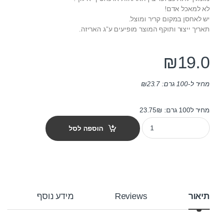
לא למאכל אדם!
יש לאחסן במקום קריר ומוצל.
תאריך ייצור ותוקף המוצר מופיעים ע”ג האריזה.
₪
19.0
מחיר ל-100 גרם:
23.7
₪
מחיר ל100 גרם: 23.75₪
חטיף צ'אנקיס לכלב דגים ועוף סנדוויץ 80 גרם quantity
הוספה לסל
תיאור
Reviews
מידע נוסף