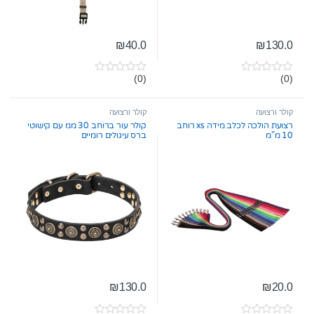
₪
40.0
₪
130.0
(0)
(0)
0
0
o
o
u
u
t
t
קולר ורצועה
קולר ורצועה
o
o
רצועת הולכה לכלב מידה xs רוחב
קולר עור ברוחב 30 ממ עם קישוטי
f
f
10 מ”מ
ברס עיגולים רומיים
5
5
₪
130.0
₪
20.0