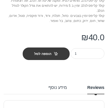
קולר קליפס לכלב מתאים לטיול ומקנה שליטה על הכלב ועל תנועותיו.
קולר קליפס לכלב זמין ב 5 מידות, יש להתאים את גודל הקולר לגודל
הכלב.
קולר קליפס זמין בצבעים: כחול, תכלת, ורוד, ורוד פוקסיה, סגול, אדום,
שחור, חום, ירוק, כתום, צהוב, בז’ ואפור.
₪
40.0
קולר קליפס לכלב מידה XL רוחב 30 מ"מ צבע תכלת quantity
הוספה לסל
Reviews
מידע נוסף