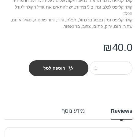
קולר קליפס לכלב מתאים לטיול ומקנה שליטה על הכלב ועל תנועותיו.
קולר קליפס לכלב זמין ב 5 מידות, יש להתאים את גודל הקולר לגודל
הכלב.
קולר קליפס זמין בצבעים: כחול, תכלת, ורוד, ורוד פוקסיה, סגול, אדום,
שחור, חום, ירוק, כתום, צהוב, בז’ ואפור.
₪
40.0
קולר קליפס לכלב מידה XL רוחב 30 מ"מ צבע אפור quantity
הוספה לסל
Reviews
מידע נוסף