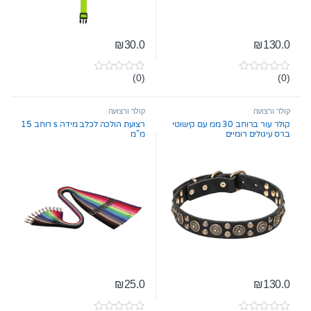
₪
30.0
₪
130.0
(0)
(0)
0
0
o
o
u
u
t
t
קולר ורצועה
קולר ורצועה
o
o
קולר עור ברוחב 30 ממ עם קישוטי
רצועת הולכה לכלב מידה s רוחב 15
f
f
ברס עיגולים רומיים
מ”מ
5
5
₪
25.0
₪
130.0