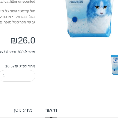
tal cat litter unscented
חול קריסטל עשוי ג’ל סי
בעלי צבע שקוף או כחול.
גבישי הקריסטל סופחים נ
₪
26.0
מחיר ל-100 גרם:
1.8
₪
מחיר לק"ג: 18.57₪
חול קריסטל סיביריאן קט 3.6 ליטר ity
תיאור
מידע נוסף