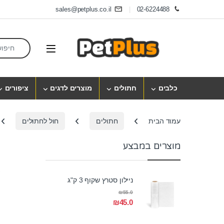
Skip to navigatio
Skip to conten
sales@petplus.co.il
02-6224488
earch for:
Open
כלבים
חתולים
מוצרים לדגים
ציפורים
עמוד הבית
חתולים
חול לחתולים
מוצרים במבצע
ניילון סטרץ שקוף 3 ק"ג
₪
55.0
₪
45.0