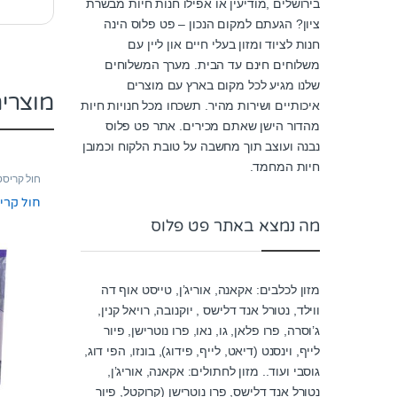
בירושלים ,מודיעין או אפילו חנות חיות מבשרת
ציון? הגעתם למקום הנכון – פט פלוס הינה
חנות לציוד ומזון בעלי חיים און ליין עם
משלוחים חינם עד הבית. מערך המשלוחים
שלנו מגיע לכל מקום בארץ עם מוצרים
מוצרי
איכותיים ושירות מהיר. תשכחו מכל חנויות חיות
מהדור הישן שאתם מכירים. אתר פט פלוס
נבנה ועוצב תוך מחשבה על טובת הלקוח וכמובן
חיות המחמד.
חול קריסט
חול קריסטל
מה נמצא באתר פט פלוס
מזון לכלבים: אקאנה, אוריג’ן, טייסט אוף דה
ווילד, נטורל אנד דלישס , יוקנובה, רויאל קנין,
ג’וסרה, פרו פלאן, גו, נאו, פרו נוטרישן, פיור
לייף, וינסנט (דיאט, לייף, פידוג), בונזו, הפי דוג,
גוסבי ועוד.. מזון לחתולים: אקאנה, אוריג’ן,
נטורל אנד דלישס, פרו נוטרישן (קרוקטל, פיור