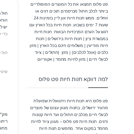
פט פלוס תמצאו את כל המוצרים הפופולריים
ביותר לכלב חתול מכרסמים תוכים דגים או
חול ח
זוחלים. ממש חנות חיות און ליין בזמינות 24
הורא
שעות 7 ימים בשבוע. חנות חיות בכל הארץ עם
יש למל
דגש על הערם המרכזיות הבאות: חנות חיות
כדי 
במבשרת ציון | חנות חיות בירושלים | חנות
חיות מודיעין | משלוחים חינם בכל הארץ | מזון
כלבים (אוכל לכלבים) | מזון |חתולים | ציוד
חול ק
לבעלי חיים | מזון לחיות מחמד | אקווריום
שינו
למה דווקא חנות חיות פט פלוס
פט פלוס היא חנות חיות וירטואלית שפועלת
מהעיר ירושלים, בחנות מגוון עצום של מוצרים
מק"
לבעלי חיים מכלבים חתולים ועד חיות קטנות
ריחו
ודגים. חנות חיות פט פלוס – מגוון ציוד לחיות
מתג
מחמד במקום אחד. מחפשים חנות חיות