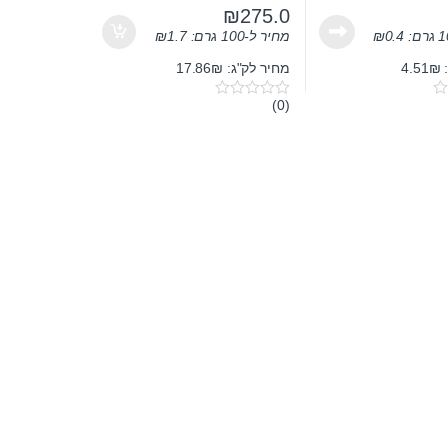
₪
275.0
0.4
₪
מחיר ל-100 גרם:
1.7
₪
4
מחיר לק"ג: 17.86₪
(0)
0
o
u
t
o
f
5