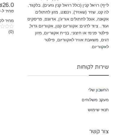
₪
26.0
לייף) רויאל קנין (כולל רויאל קנין גזעים), בלקווד,
מחיר ל-100 גרם:
לה קט, שזיר (שאזיר), וינסנט, מזון לחתולים
אקאנה, אוכל לחתולים אוריג’ן, אדוונס, פריסקיס
מחיר לק"ג: ₪
ועוד.. ציוד לדגים: אקווריום קטן, אקווריום גדול,
(0)
פילטר פנימי או חיצוני, בניית אקווריום, מזון
0
o
דגים, משאבת אוויר לאקווריום, פילטר
u
t
לאקווריום.
o
f
5
שירות לקוחות
החשבון שלי
מעקב משלוחים
תנאי שימוש
צור קשר