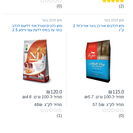
(0)
(2)
דורג
5.00
0
מתוך 5
o
u
t
מזון לכלב בוגר
מזון לכלב בוגר
o
מזון לכלבים אוריג’ן בוגר אוריג’ינל 2
מזון כלבים נטורל אנד דלישס לכלב
f
ק”ג
בוגר על בסיס דלעת עוף ורימון 2.5
5
ק”ג
₪
120.0
₪
115.0
מחיר ל-100 גרם:
5.7
₪
מחיר ל-100 גרם:
4.8
₪
מחיר לק"ג: 57.5₪
מחיר לק"ג: 48₪
(1)
(0)
0
0
o
o
u
u
t
t
o
o