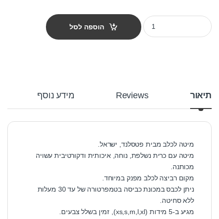
מיטה לכלב פטס-פרוג'קט מידה m צבע ורוד לבבות quantity
הוספה לסל
תיאור
Reviews
מידע נוסף
מיטה לכלב מבית פטסלנד, ישראל.
מיטה עם כרית נשלפת, נוחה, איכותית ודקורטיבית עשויה
מכותנה.
מקום רביצה לכלב מפנק במיוחד.
ניתן לכבס במכונת כביסה בטמפרטורה של עד 30 מעלות
ללא סחיטה.
מגיע ב-5 מידות (xs,s,m,l,xl), זמין בשלל צבעים.