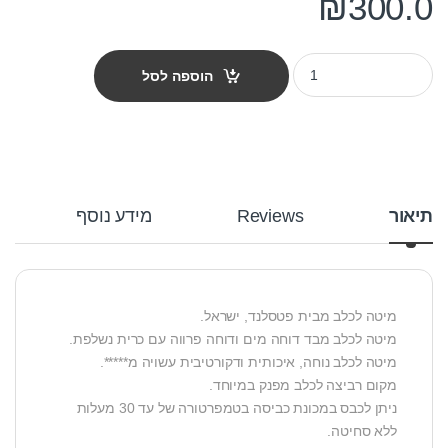
₪
300.0
מיטה לכלב דוחת מים פטס-פרוג'קט מידה l צבע חום עם בז' quantity
הוספה לסל
תיאור
Reviews
מידע נוסף
מיטה לכלב מבית פטסלנד, ישראל.
מיטה לכלב מבד דוחה מים ודוחה פרווה עם כרית נשלפת.
מיטה לכלב נוחה, איכותית ודקורטיבית עשויה מ*****.
מקום רביצה לכלב מפנק במיוחד.
ניתן לכבס במכונת כביסה בטמפרטורה של עד 30 מעלות
ללא סחיטה.