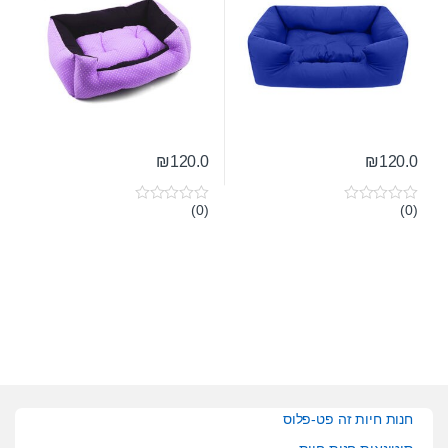
₪
120.0
₪
120.0
(0)
(0)
0
0
o
o
u
u
t
t
o
o
f
f
5
5
חנות חיות זה פט-פלוס