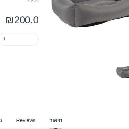
₪
200.0
מיטה דוחת מים פטס-פרוג'קט מידה 
תיאור
Reviews
מ