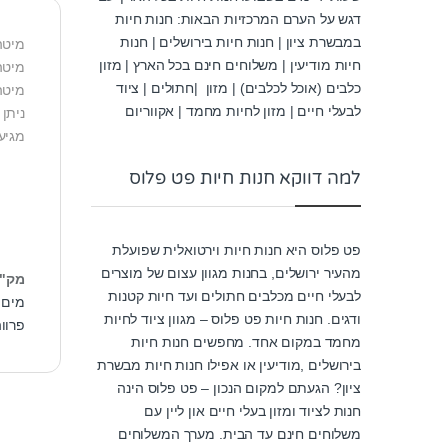
דגש על הערם המרכזיות הבאות: חנות חיות
במבשרת ציון | חנות חיות בירושלים | חנות
מיטה
חיות מודיעין | משלוחים חינם בכל הארץ | מזון
מיטה
כלבים (אוכל לכלבים) | מזון |חתולים | ציוד
מיטה
לבעלי חיים | מזון לחיות מחמד | אקווריום
ניתן ל
מגיע ב-5 מידות (xs,s,m,l,xl
למה דווקא חנות חיות פט פלוס
פט פלוס היא חנות חיות וירטואלית שפועלת
מהעיר ירושלים, בחנות מגוון עצום של מוצרים
מק"
לבעלי חיים מכלבים חתולים ועד חיות קטנות
מים 
ודגים. חנות חיות פט פלוס – מגוון ציוד לחיות
פרוו
מחמד במקום אחד. מחפשים חנות חיות
בירושלים ,מודיעין או אפילו חנות חיות מבשרת
ציון? הגעתם למקום הנכון – פט פלוס הינה
חנות לציוד ומזון בעלי חיים און ליין עם
משלוחים חינם עד הבית. מערך המשלוחים