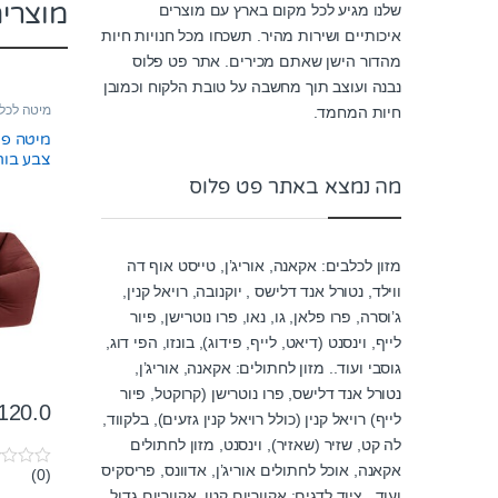
מוצרי
שלנו מגיע לכל מקום בארץ עם מוצרים
איכותיים ושירות מהיר. תשכחו מכל חנויות חיות
מהדור הישן שאתם מכירים. אתר פט פלוס
נבנה ועוצב תוך מחשבה על טובת הלקוח וכמובן
מיטה לכל
חיות המחמד.
צבע בור
מה נמצא באתר פט פלוס
מזון לכלבים: אקאנה, אוריג’ן, טייסט אוף דה
ווילד, נטורל אנד דלישס , יוקנובה, רויאל קנין,
ג’וסרה, פרו פלאן, גו, נאו, פרו נוטרישן, פיור
לייף, וינסנט (דיאט, לייף, פידוג), בונזו, הפי דוג,
גוסבי ועוד.. מזון לחתולים: אקאנה, אוריג’ן,
נטורל אנד דלישס, פרו נוטרישן (קרוקטל, פיור
120.0
לייף) רויאל קנין (כולל רויאל קנין גזעים), בלקווד,
לה קט, שזיר (שאזיר), וינסנט, מזון לחתולים
אקאנה, אוכל לחתולים אוריג’ן, אדוונס, פריסקיס
(0)
0
o
ועוד.. ציוד לדגים: אקווריום קטן, אקווריום גדול,