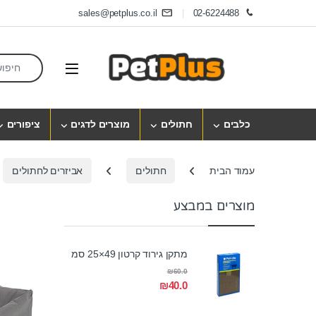
Skip to navigatio
Skip to conten
sales@petplus.co.il
02-6224488
earch for:
Open
כלבים
חתולים
מוצרים לדגים
ציפורים
עמוד הבית
חתולים
אביזרים לחתולים
מוצרים במבצע
מתקן גירוד קרטון 49×25 סמ
₪
60.0
₪
40.0