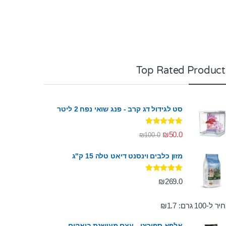
Top Rated Product
סט לגידול דג קרב - פנג שואי נפח 2 ליטר
דורג
5.00
₪
50.0
₪
100.0
מתוך 5
מזון כלבים וינסנט דיאט טלה 15 ק"ג
דורג
5.00
₪
269.0
מתוך 5
ר ל-100 גרם:
1.7
₪
אלפא ספיריט - עצם מעושנת בואקום