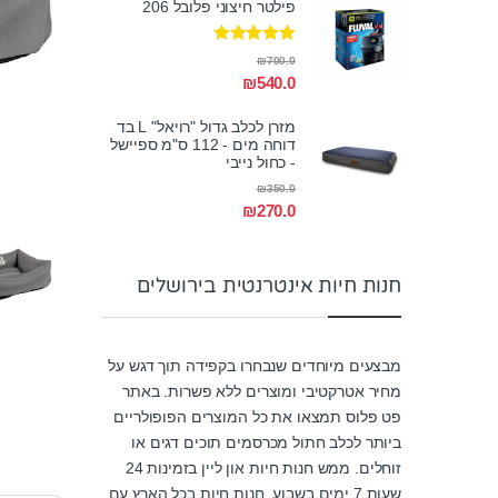
פילטר חיצוני פלובל 206
דורג
5.00
₪
700.0
מתוך 5
₪
540.0
מזרן לכלב גדול "רויאל" L בד
דוחה מים - 112 ס"מ ספיישל
- כחול נייבי
₪
350.0
₪
270.0
חנות חיות אינטרנטית בירושלים
מבצעים מיוחדים שנבחרו בקפידה תוך דגש על
מחיר אטרקטיבי ומוצרים ללא פשרות. באתר
פט פלוס תמצאו את כל המוצרים הפופולריים
ביותר לכלב חתול מכרסמים תוכים דגים או
זוחלים. ממש חנות חיות און ליין בזמינות 24
שעות 7 ימים בשבוע. חנות חיות בכל הארץ עם