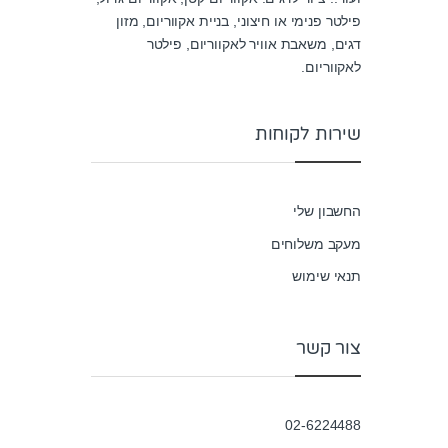
u
פילטר פנימי או חיצוני, בניית אקווריום, מזון
t
o
דגים, משאבת אוויר לאקווריום, פילטר
f
5
לאקווריום.
שירות לקוחות
החשבון שלי
מעקב משלוחים
תנאי שימוש
צור קשר
02-6224488